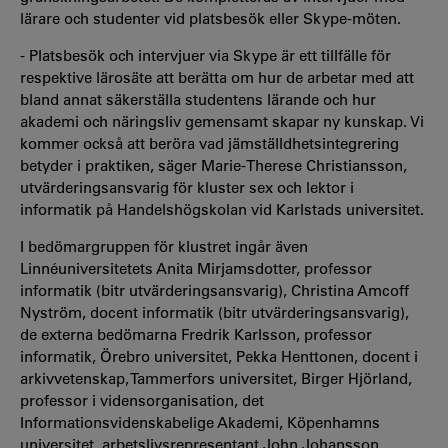
lärare och studenter vid platsbesök eller Skype-möten.
- Platsbesök och intervjuer via Skype är ett tillfälle för
respektive lärosäte att berätta om hur de arbetar med att
bland annat säkerställa studentens lärande och hur
akademi och näringsliv gemensamt skapar ny kunskap. Vi
kommer också att beröra vad jämställdhetsintegrering
betyder i praktiken, säger Marie-Therese Christiansson,
utvärderingsansvarig för kluster sex och lektor i
informatik på Handelshögskolan vid Karlstads universitet.
I bedömargruppen för klustret ingår även
Linnéuniversitetets Anita Mirjamsdotter, professor
informatik (bitr utvärderingsansvarig), Christina Amcoff
Nyström, docent informatik (bitr utvärderingsansvarig),
de externa bedömarna Fredrik Karlsson, professor
informatik, Örebro universitet, Pekka Henttonen, docent i
arkivvetenskap, Tammerfors universitet, Birger Hjörland,
professor i vidensorganisation, det
Informationsvidenskabelige Akademi, Köpenhamns
universitet, arbetslivsrepresentant John Johansson,