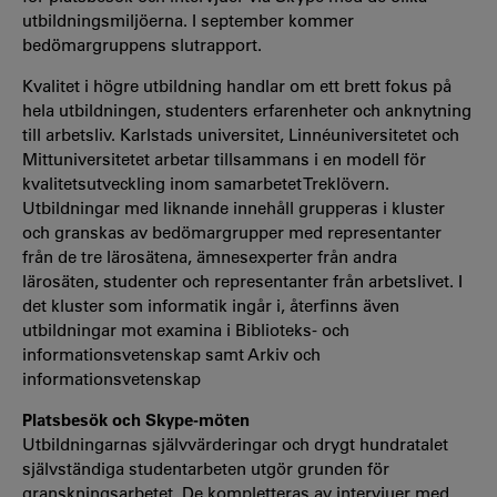
utbildningsmiljöerna. I september kommer
bedömargruppens slutrapport.
Kvalitet i högre utbildning handlar om ett brett fokus på
hela utbildningen, studenters erfarenheter och anknytning
till arbetsliv. Karlstads universitet, Linnéuniversitetet och
Mittuniversitetet arbetar tillsammans i en modell för
kvalitetsutveckling inom samarbetet Treklövern.
Utbildningar med liknande innehåll grupperas i kluster
och granskas av bedömargrupper med representanter
från de tre lärosätena, ämnesexperter från andra
lärosäten, studenter och representanter från arbetslivet. I
det kluster som informatik ingår i, återfinns även
utbildningar mot examina i Biblioteks- och
informationsvetenskap samt Arkiv och
informationsvetenskap
Platsbesök och Skype-möten
Utbildningarnas självvärderingar och drygt hundratalet
självständiga studentarbeten utgör grunden för
granskningsarbetet. De kompletteras av intervjuer med