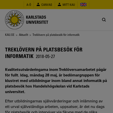
Hoppa
A-Ö
CANVAS
MITT KAU
till
huvudinnehåll
KARLSTADS
UNIVERSITET
Länkstig
KAU.SE
>
Aktuellt
> Treklövern på platsbesök för informatik
TREKLÖVERN PÅ PLATSBESÖK FÖR
INFORMATIK
2018-05-27
Kvalitetsutvärderingarna inom Treklöversamarbetet pågår
för fullt. Idag, måndag 28 maj, är bedömargruppen för
klustret med utbildningar inom bland annat informatik på
platsbesök hos Handelshögskolan vid Karlstads
universitet.
Efter utbildningarnas självvärderingar och inlämning av
ett urval självständiga arbeten, uppsatser, är det nu dags
för platsbesök och intervjuer via Skype med de olika