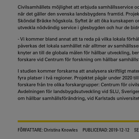
Civilsamhällets möjlighet att erbjuda samhällsservice och
när det gäller den svenska landsbygdens framtid. Projekt
Sköndal Bräcke högskola. Syftet är att öka kunskapen om 
utveckla nödvändig service i glesbygden och hur de bidra
- Vi kommer bland annat att ta reda på vilka lokala förh
påverkas det lokala samhället när alltmer av samhällsser
knyter an till de globala målen för hållbar utveckling, be
forskare vid Centrum för forskning om hållbar samhälls
I studien kommer forskarna att analysera skriftligt mat
fyra platser i två regioner. Projektet pågår under 2020
forskare från tre olika forskargrupper: Centrum för civ
Avdelningen för landsbygdsutveckling vid SLU, Sverige
om hållbar samhällsförändring, vid Karlstads universitet
FÖRFATTARE:
Christina Knowles
PUBLICERAD:
2019-12-12
SE