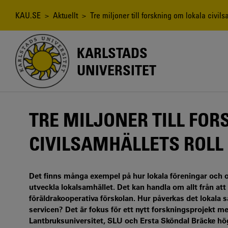
Hoppa
till
Länkstig
KAU.SE
>
Aktuellt
> Tre miljoner till forskning om lokala civil
huvudinnehåll
KARLSTADS
UNIVERSITET
TRE MILJONER TILL FO
CIVILSAMHÄLLETS ROLL
Det finns många exempel på hur lokala föreningar och or
utveckla lokalsamhället. Det kan handla om allt från att 
föräldrakooperativa förskolan. Hur påverkas det lokala sa
servicen? Det är fokus för ett nytt forskningsprojekt me
Lantbruksuniversitet, SLU och Ersta Sköndal Bräcke hö