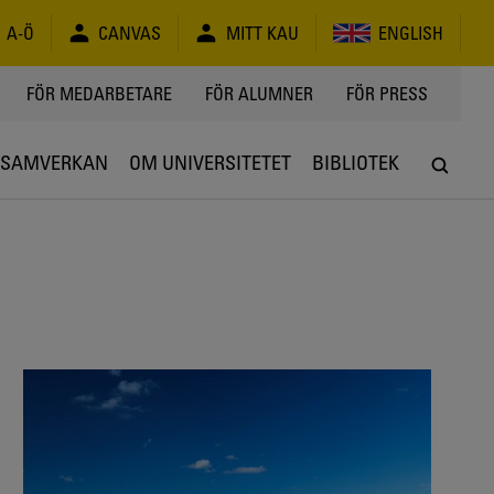
A-Ö
CANVAS
MITT KAU
ENGLISH
FÖR MEDARBETARE
FÖR ALUMNER
FÖR PRESS
SAMVERKAN
OM UNIVERSITETET
BIBLIOTEK