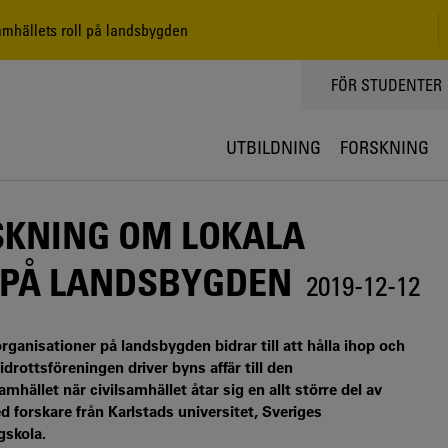
samhällets roll på landsbygden
TOPPMENY
FÖR STUDENTER
UTBILDNING
FORSKNING
RSKNING OM LOKALA
 PÅ LANDSBYGDEN
2019-12-12
ganisationer på landsbygden bidrar till att hålla ihop och
idrottsföreningen driver byns affär till den
mhället när civilsamhället åtar sig en allt större del av
d forskare från Karlstads universitet, Sveriges
gskola.