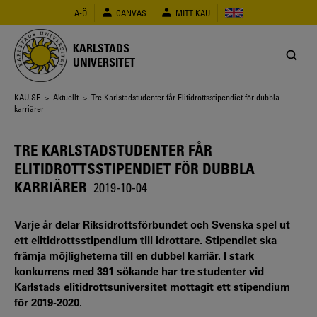
Hoppa
A-Ö
CANVAS
MITT KAU
till
huvudinnehåll
KARLSTADS
UNIVERSITET
Länkstig
KAU.SE
>
Aktuellt
> Tre Karlstadstudenter får Elitidrottsstipendiet för dubbla
karriärer
TRE KARLSTADSTUDENTER FÅR
ELITIDROTTSSTIPENDIET FÖR DUBBLA
KARRIÄRER
2019-10-04
Varje år delar Riksidrottsförbundet och Svenska spel ut
ett elitidrottsstipendium till idrottare. Stipendiet ska
främja möjligheterna till en dubbel karriär. I stark
konkurrens med 391 sökande har tre studenter vid
Karlstads elitidrottsuniversitet mottagit ett stipendium
för 2019-2020.