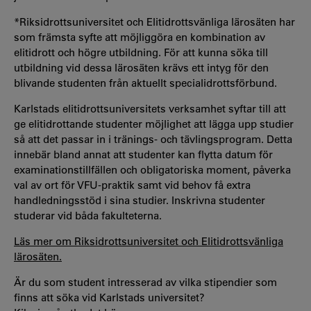
*Riksidrottsuniversitet och Elitidrottsvänliga lärosäten har
som främsta syfte att möjliggöra en kombination av
elitidrott och högre utbildning. För att kunna söka till
utbildning vid dessa lärosäten krävs ett intyg för den
blivande studenten från aktuellt specialidrottsförbund.
Karlstads elitidrottsuniversitets verksamhet syftar till att
ge elitidrottande studenter möjlighet att lägga upp studier
så att det passar in i tränings- och tävlingsprogram. Detta
innebär bland annat att studenter kan flytta datum för
examinationstillfällen och obligatoriska moment, påverka
val av ort för VFU-praktik samt vid behov få extra
handledningsstöd i sina studier. Inskrivna studenter
studerar vid båda fakulteterna.
Läs mer om Riksidrottsuniversitet och Elitidrottsvänliga
lärosäten.
Är du som student intresserad av vilka stipendier som
finns att söka vid Karlstads universitet?