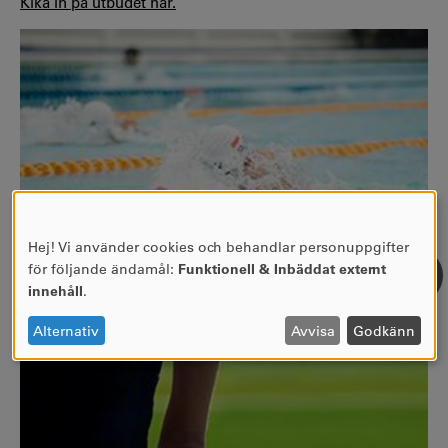
Kika in på utbudet här.
Hej! Vi använder cookies och behandlar personuppgifter
ANVÄNDNING
för följande ändamål:
Funktionell & Inbäddat externt
AV
innehåll
.
PERSONUPPGIFTER
Foto av: Chuttersnap
OCH
Alternativ
Avvisa
Godkänn
COOKIES