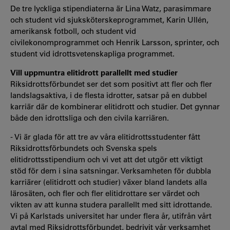
De tre lyckliga stipendiaterna är Lina Watz, parasimmare
och student vid sjuksköterskeprogrammet, Karin Ullén,
amerikansk fotboll, och student vid
civilekonomprogrammet och Henrik Larsson, sprinter, och
student vid idrottsvetenskapliga programmet.
Vill uppmuntra elitidrott parallellt med studier
Riksidrottsförbundet ser det som positivt att fler och fler
landslagsaktiva, i de flesta idrotter, satsar på en dubbel
karriär där de kombinerar elitidrott och studier. Det gynnar
både den idrottsliga och den civila karriären.
- Vi är glada för att tre av våra elitidrottsstudenter fått
Riksidrottsförbundets och Svenska spels
elitidrottsstipendium och vi vet att det utgör ett viktigt
stöd för dem i sina satsningar. Verksamheten för dubbla
karriärer (elitidrott och studier) växer bland landets alla
lärosäten, och fler och fler elitidrottare ser värdet och
vikten av att kunna studera parallellt med sitt idrottande.
Vi på Karlstads universitet har under flera år, utifrån vårt
avtal med Riksidrottsförbundet, bedrivit vår verksamhet