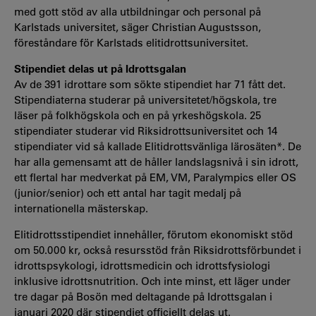
med gott stöd av alla utbildningar och personal på
Karlstads universitet, säger Christian Augustsson,
föreståndare för Karlstads elitidrottsuniversitet.
Stipendiet delas ut på Idrottsgalan
Av de 391 idrottare som sökte stipendiet har 71 fått det.
Stipendiaterna studerar på universitetet/högskola, tre
läser på folkhögskola och en på yrkeshögskola. 25
stipendiater studerar vid Riksidrottsuniversitet och 14
stipendiater vid så kallade Elitidrottsvänliga lärosäten*. De
har alla gemensamt att de håller landslagsnivå i sin idrott,
ett flertal har medverkat på EM, VM, Paralympics eller OS
(junior/senior) och ett antal har tagit medalj på
internationella mästerskap.
Elitidrottsstipendiet innehåller, förutom ekonomiskt stöd
om 50.000 kr, också resursstöd från Riksidrottsförbundet i
idrottspsykologi, idrottsmedicin och idrottsfysiologi
inklusive idrottsnutrition. Och inte minst, ett läger under
tre dagar på Bosön med deltagande på Idrottsgalan i
januari 2020 där stipendiet officiellt delas ut.