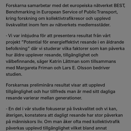
Forskarna samarbetar med det europeiska nätverket BEST,
Benchmarking in European Service of Public Transport,
kring forskning om kollektivtrafikresor och upplevd
livskvalitet inom fem av nätverkets medlemsstäder.
- Vi var inbjudna för att presentera resultat från vårt
projekt ”Potential för energieffektivt resande i en åldrande
befolkning” där vi studerar vilka faktorer som kan påverka
hur äldre upplever resande, tillgänglighet och
välbefinnande, säger Katrin Lättman som tillsammans
med Margareta Friman och Lars E. Olsson bedriver
studien.
Forskarnas preliminära resultat visar att upplevd
tillgänglighet och hur tillfreds man är med sitt dagliga
resande varierar mellan generationer.
- En del i vår studie fokuserar på livskvalitet och vi kan,
återigen, konstatera att dagligt resande har stor påverkan
på människors liv. Om man åker ofta med kollektivtrafik
påverkas upplevd tillgänglighet vilket bland annat