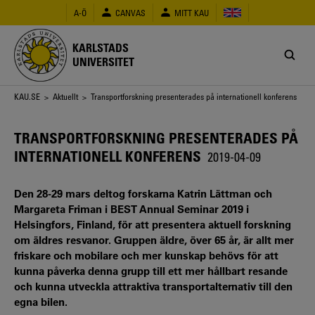
Hoppa
A-Ö
CANVAS
MITT KAU
till
huvudinnehåll
KARLSTADS
UNIVERSITET
Länkstig
KAU.SE
>
Aktuellt
> Transportforskning presenterades på internationell konferens
TRANSPORTFORSKNING PRESENTERADES PÅ
INTERNATIONELL KONFERENS
2019-04-09
Den 28-29 mars deltog forskarna Katrin Lättman och
Margareta Friman i BEST Annual Seminar 2019 i
Helsingfors, Finland, för att presentera aktuell forskning
om äldres resvanor. Gruppen äldre, över 65 år, är allt mer
friskare och mobilare och mer kunskap behövs för att
kunna påverka denna grupp till ett mer hållbart resande
och kunna utveckla attraktiva transportalternativ till den
egna bilen.