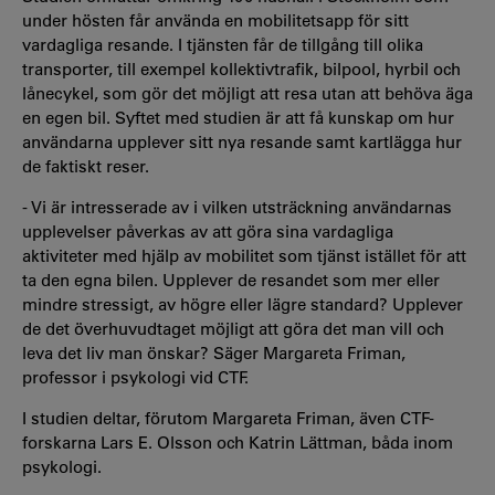
under hösten får använda en mobilitetsapp för sitt
vardagliga resande. I tjänsten får de tillgång till olika
transporter, till exempel kollektivtrafik, bilpool, hyrbil och
lånecykel, som gör det möjligt att resa utan att behöva äga
en egen bil. Syftet med studien är att få kunskap om hur
användarna upplever sitt nya resande samt kartlägga hur
de faktiskt reser.
- Vi är intresserade av i vilken utsträckning användarnas
upplevelser påverkas av att göra sina vardagliga
aktiviteter med hjälp av mobilitet som tjänst istället för att
ta den egna bilen. Upplever de resandet som mer eller
mindre stressigt, av högre eller lägre standard? Upplever
de det överhuvudtaget möjligt att göra det man vill och
leva det liv man önskar? Säger Margareta Friman,
professor i psykologi vid CTF.
I studien deltar, förutom Margareta Friman, även CTF-
forskarna Lars E. Olsson och Katrin Lättman, båda inom
psykologi.