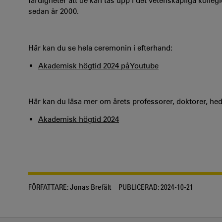
färdigheter att de kan tas upp i det vetenskapliga kolleg
sedan år 2000.
Här kan du se hela ceremonin i efterhand:
Akademisk högtid 2024 på Youtube
Här kan du läsa mer om årets professorer, doktorer, he
Akademisk högtid 2024
FÖRFATTARE:
Jonas Brefält
PUBLICERAD:
2024-10-21