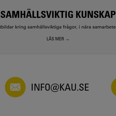
SAMHÄLLSVIKTIG KUNSKAP
utbildar kring samhällsviktiga frågor, i nära samarbet
LÄS MER
INFO@KAU.SE