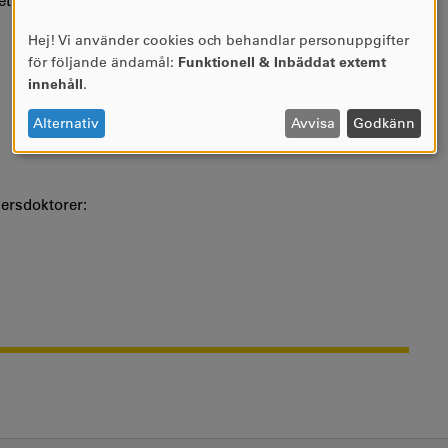
iet. Vid Karlstads universitet har Akademisk högtid firats
Hej! Vi använder cookies och behandlar personuppgifter
ANVÄNDNING
för följande ändamål:
Funktionell & Inbäddat externt
AV
innehåll
.
PERSONUPPGIFTER
OCH
Alternativ
Avvisa
Godkänn
COOKIES
dersdoktorer: