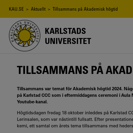
Hoppa
till
Länkstig
KAU.SE
>
Aktuellt
> Tillsammans på Akademisk högtid
huvudinnehåll
KARLSTADS
UNIVERSITET
TILLSAMMANS PÅ AKAD
Tillsammans var temat för Akademisk högtid 2024. N
på Karlstad CCC som i eftermiddagens ceremoni i Aula M
Youtube-kanal.
Högtidsdagen fredag 18 oktober inleddes på Karlstad CC
Lerinsalen, som var nästintill fullsatt. Efter presentati
kemi, ett samtal om årets tema tillsammans med hede