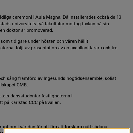
liga ceremoni i Aula Magna. Då installerades också de 13
ads universitets två fakulteter mottog tecken på sin
tt en doktor är promoverad.
som tidigare under hösten och våren hållit
erna, följt av presentation av en excellent lärare och tre
h sång framförd av Ingesunds högtidsensemble, solist
llskapet CMB.
tets dansstudenter festligheterna i
t på Karlstad CCC på kvällen.
nt om i världen för att fira att forskare nått sådana