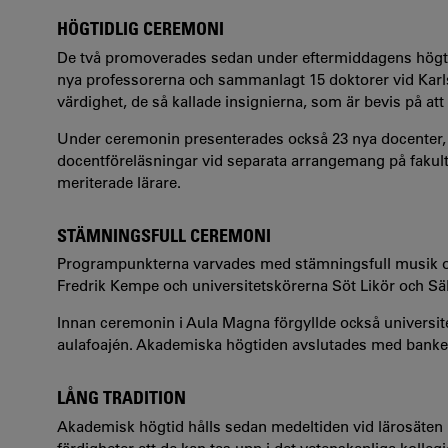
HÖGTIDLIG CEREMONI
De två promoverades sedan under eftermiddagens högtid
nya professorerna och sammanlagt 15 doktorer vid Karlst
värdighet, de så kallade insignierna, som är bevis på a
Under ceremonin presenterades också 23 nya docenter, 
docentföreläsningar vid separata arrangemang på fakultet
meriterade lärare.
STÄMNINGSFULL CEREMONI
Programpunkterna varvades med stämningsfull musik oc
Fredrik Kempe och universitetskörerna Söt Likör och Sä
Innan ceremonin i Aula Magna förgyllde också universite
aulafoajén. Akademiska högtiden avslutades med banket
LÅNG TRADITION
Akademisk högtid hålls sedan medeltiden vid lärosäten ru