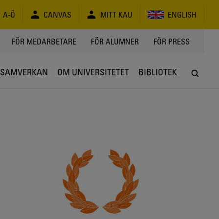
A-Ö
CANVAS
MITT KAU
ENGLISH
FÖR MEDARBETARE
FÖR ALUMNER
FÖR PRESS
SAMVERKAN
OM UNIVERSITETET
BIBLIOTEK