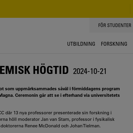
TOPPMENY
FÖR STUDENTER
UTBILDNING
FORSKNING
EMISK HÖGTID
2024-10-21
ågot som uppmärksammades såväl i förmiddagens program
agna. Ceremonin går att se i efterhand via universitetets
C där 13 nya professorer presenterade sin forskning i
onerna höll moderator Jan van Stam, professor i fysikalisk
rsdoktorerna Renee McDonald och Johan Tielman.