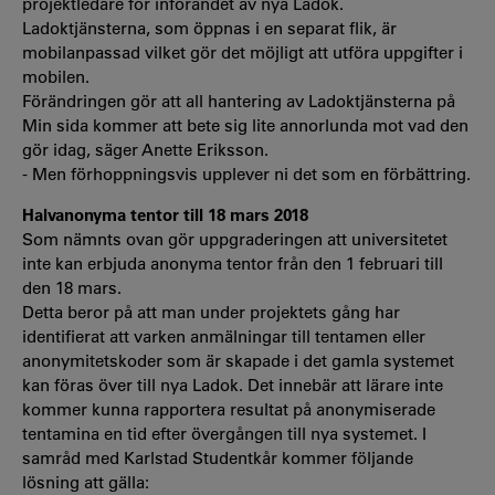
projektledare för införandet av nya Ladok.
Ladoktjänsterna, som öppnas i en separat flik, är
mobilanpassad vilket gör det möjligt att utföra uppgifter i
mobilen.
Förändringen gör att all hantering av Ladoktjänsterna på
Min sida kommer att bete sig lite annorlunda mot vad den
gör idag, säger Anette Eriksson.
- Men förhoppningsvis upplever ni det som en förbättring.
Halvanonyma tentor till 18 mars 2018
Som nämnts ovan gör uppgraderingen att universitetet
inte kan erbjuda anonyma tentor från den 1 februari till
den 18 mars.
Detta beror på att man under projektets gång har
identifierat att varken anmälningar till tentamen eller
anonymitetskoder som är skapade i det gamla systemet
kan föras över till nya Ladok. Det innebär att lärare inte
kommer kunna rapportera resultat på anonymiserade
tentamina en tid efter övergången till nya systemet. I
samråd med Karlstad Studentkår kommer följande
lösning att gälla: