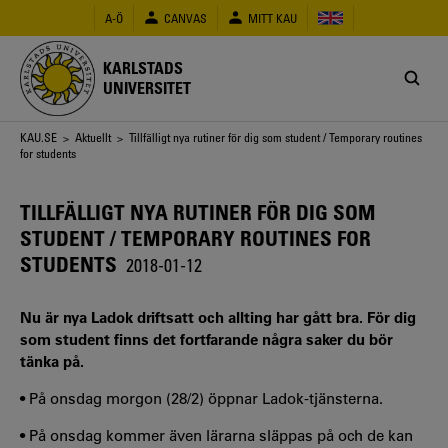
Hoppa
A-Ö
CANVAS
MITT KAU
till
huvudinnehåll
KARLSTADS
UNIVERSITET
Länkstig
KAU.SE
>
Aktuellt
> Tillfälligt nya rutiner för dig som student / Temporary routines
for students
TILLFÄLLIGT NYA RUTINER FÖR DIG SOM
STUDENT / TEMPORARY ROUTINES FOR
STUDENTS
2018-01-12
Nu är nya Ladok driftsatt och allting har gått bra. För dig
som student finns det fortfarande några saker du bör
tänka på.
• På onsdag morgon (28/2) öppnar Ladok-tjänsterna.
• På onsdag kommer även lärarna släppas på och de kan