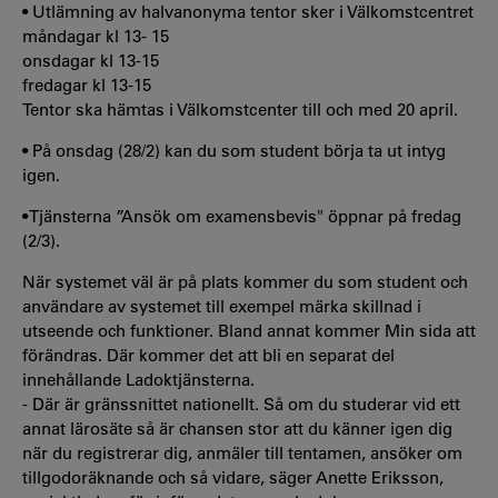
• Utlämning av halvanonyma tentor sker i Välkomstcentret
måndagar kl 13- 15
onsdagar kl 13-15
fredagar kl 13-15
Tentor ska hämtas i Välkomstcenter till och med 20 april.
• På onsdag (28/2) kan du som student börja ta ut intyg
igen.
• Tjänsterna ”Ansök om examensbevis" öppnar på fredag
(2/3).
När systemet väl är på plats kommer du som student och
användare av systemet till exempel märka skillnad i
utseende och funktioner. Bland annat kommer Min sida att
förändras. Där kommer det att bli en separat del
innehållande Ladoktjänsterna.
- Där är gränssnittet nationellt. Så om du studerar vid ett
annat lärosäte så är chansen stor att du känner igen dig
när du registrerar dig, anmäler till tentamen, ansöker om
tillgodoräknande och så vidare, säger Anette Eriksson,