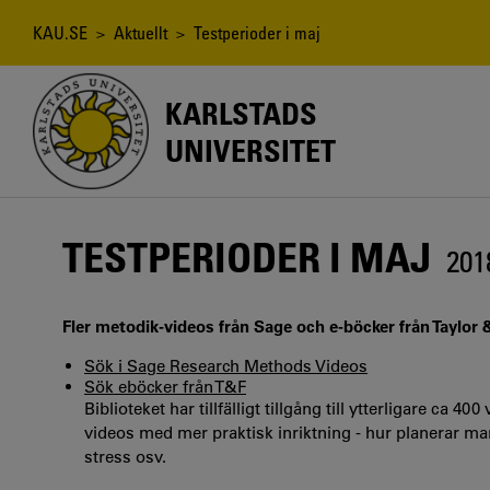
Hoppa
till
Länkstig
KAU.SE
>
Aktuellt
> Testperioder i maj
huvudinnehåll
KARLSTADS
UNIVERSITET
TESTPERIODER I MAJ
201
Fler metodik-videos från Sage och e-böcker från Taylor 
Sök i Sage Research Methods Videos
Sök eböcker från T&F
Biblioteket har tillfälligt tillgång till ytterligare ca
videos med mer praktisk inriktning - hur planerar m
stress osv.