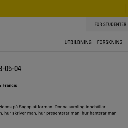
TOPPMENY
FÖR STUDENTER
UTBILDNING
FORSKNING
8-05-04
& Francis
 400 videos på Sageplattformen. Denna samling innehåller
an, hur skriver man, hur presenterar man, hur hanterar man