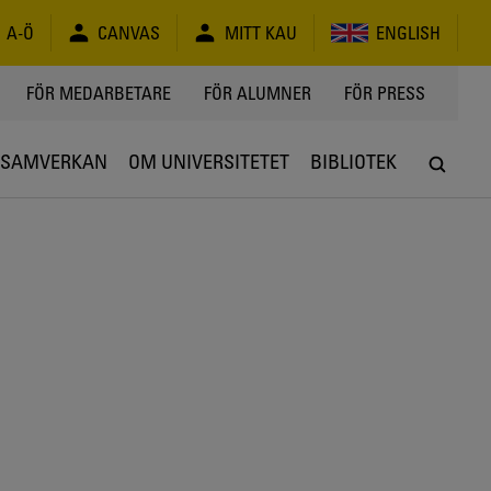
A-Ö
CANVAS
MITT KAU
ENGLISH
FÖR MEDARBETARE
FÖR ALUMNER
FÖR PRESS
SAMVERKAN
OM UNIVERSITETET
BIBLIOTEK