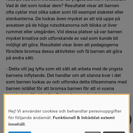
Vad är det som lockar dem? Resultatet visar att barnen
ofta cyklar mot olika saker som till exempel staketet eller
stenkanterna. De lockas även mycket av att stå uppe på
avsatsen på de höga rutschkanorna och blicka ut över
rummet eller utegården. Vid dessa platser så var barnen
mycket kreativa och utforskande av vad som kunde bli
möjligt att göra. Resultatet visar även att pedagogerna
försökte bromsa dessa aktiviteter och få barnen att göra
på andra sätt.
- Detta vill jag lyfta som ett sätt att arbeta med de yngsta
barnens inflytande. Det handlar om att stanna kvar i det
som barnen lockas av och utforska detta tillsammans med
barnen istället för att bromsa barnen för att vi vuxna
kanske inte förstår eller finner dessa saker intressanta.
Läs hela avhandlingen här
Hej! Vi använder cookies och behandlar personuppgifter
ANVÄNDNING
för följande ändamål:
Funktionell & Inbäddat externt
AV
innehåll
.
PERSONUPPGIFTER