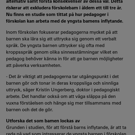
alternativ samt förstå konsekvenser av dessa val. Detta
riskerar att exkludera förskolebarn i åldern ett till tre år.
Nu finns en studie som tittat på hur pedagoger i
förskolan kan arbeta med de yngsta barnens inflytande.
Inom förskolan fokuserar pedagogerna mycket på att
barnen ska lära sig att uttrycka sig genom ett verbalt
språk. De yngsta barnen uttrycker sig ofta med
kroppsspråk genom olika sinnesstämningar vilket en
pedagog behöver känna in för att ge barnen möjligheter
att påverka verksamheten.
- Det är viktigt att pedagogerna tar utgångspunkt i det
barnen gör och tonar in deras kroppsliga och sinnliga
uttryck, säger Kristin Ungerberg, doktor i pedagogiskt
arbete. Det handlar också om att våga släppa på den
vuxna förståelsen och hänge sig mer tillsammans med
barnen och det de gör.
Utforska det som barnen lockas av
Grunden i studien, för att förstå barns inflytande, är att ta
reda på vad som intresserar de yngsta barnen i förskolan.