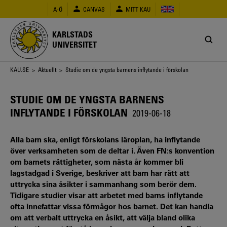
Hoppa
A-Ö
CANVAS
MITT KAU
till
huvudinnehåll
KARLSTADS
UNIVERSITET
Länkstig
KAU.SE
>
Aktuellt
> Studie om de yngsta barnens inflytande i förskolan
STUDIE OM DE YNGSTA BARNENS
INFLYTANDE I FÖRSKOLAN
2019-06-18
Alla barn ska, enligt förskolans läroplan, ha inflytande
över verksamheten som de deltar i. Även FN:s konvention
om barnets rättigheter, som nästa år kommer bli
lagstadgad i Sverige, beskriver att barn har rätt att
uttrycka sina åsikter i sammanhang som berör dem.
Tidigare studier visar att arbetet med barns inflytande
ofta innefattar vissa förmågor hos barnet. Det kan handla
om att verbalt uttrycka en åsikt, att välja bland olika