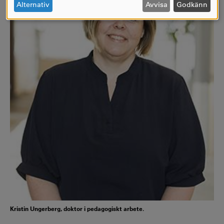
OCH
Alternativ
Avvisa
Godkänn
COOKIES
Kristin Ungerberg, doktor i pedagogiskt arbete.