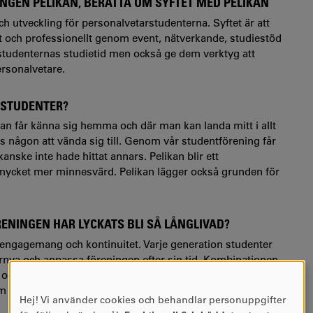
NGEN PELIKAN, BERÄTTA OM SYFTET MED PELIKAN
 utveckling för personalvetarstudenterna. Syftet är att
t och professionellt genom event, nätverkande, studiestöd
 studenternas studietid men också ge dem verktyg att
ersonalvetare.
 STUDENTER?
an får känna sig hemma och där man kan landa mitt i allt
ns någon att vända sig till. Genom vår studentförening får
nske inte hade hittat annars. Pelikan blir ett
mycket mer minnesvärd. Pelikan lägger också grunden för
RENINGEN HAR LYCKATS BLI SÅ LÅNGLIVAD?
av engagemang och kontinuitet. Varje generation studenter
förnya och anpassa föreningen efter sin tid. Kombinationen
ch relevant. Men framför allt är det studenternas vilja att
har hållit Pelikan så stark genom alla år.
Hej! Vi använder cookies och behandlar personuppgifter
ANVÄNDNING