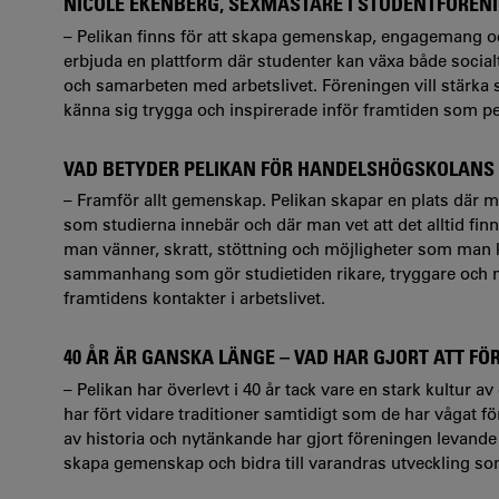
NICOLE EKENBERG, SEXMÄSTARE I STUDENTFÖRENI
– Pelikan finns för att skapa gemenskap, engagemang och
erbjuda en plattform där studenter kan växa både social
och samarbeten med arbetslivet. Föreningen vill stärka
känna sig trygga och inspirerade inför framtiden som p
VAD BETYDER PELIKAN FÖR HANDELSHÖGSKOLANS
– Framför allt gemenskap. Pelikan skapar en plats där m
som studierna innebär och där man vet att det alltid fin
man vänner, skratt, stöttning och möjligheter som man ka
sammanhang som gör studietiden rikare, tryggare och 
framtidens kontakter i arbetslivet.
40 ÅR ÄR GANSKA LÄNGE – VAD HAR GJORT ATT FÖ
– Pelikan har överlevt i 40 år tack vare en stark kultur 
har fört vidare traditioner samtidigt som de har vågat 
av historia och nytänkande har gjort föreningen levande o
skapa gemenskap och bidra till varandras utveckling som 