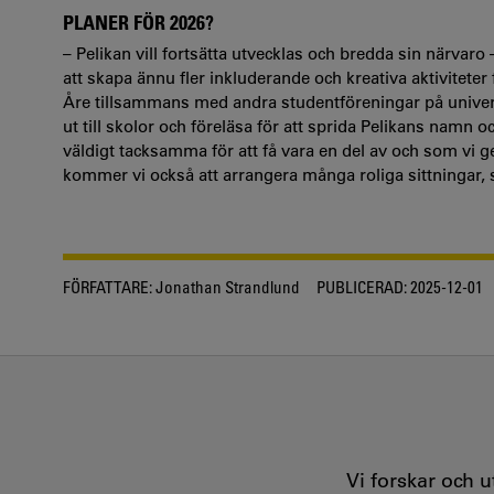
PLANER FÖR 2026?
– Pelikan vill fortsätta utvecklas och bredda sin närva
att skapa ännu fler inkluderande och kreativa aktiviteter 
Åre tillsammans med andra studentföreningar på univers
ut till skolor och föreläsa för att sprida Pelikans namn o
väldigt tacksamma för att få vara en del av och som vi
kommer vi också att arrangera många roliga sittningar, s
FÖRFATTARE:
Jonathan Strandlund
PUBLICERAD:
2025-12-01
Vi forskar och 