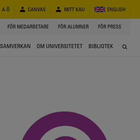
A-Ö
CANVAS
MITT KAU
ENGLISH
FÖR MEDARBETARE
FÖR ALUMNER
FÖR PRESS
SAMVERKAN
OM UNIVERSITETET
BIBLIOTEK