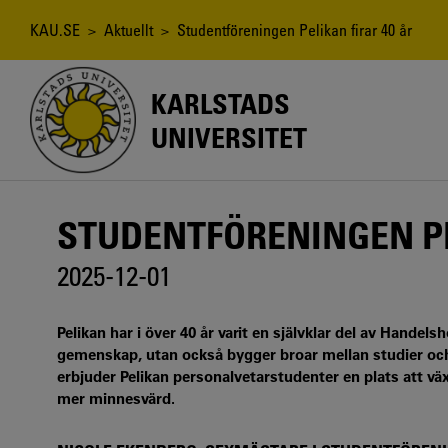
Hoppa
till
Länkstig
KAU.SE
>
Aktuellt
> Studentföreningen Pelikan firar 40 år
huvudinnehåll
KARLSTADS
UNIVERSITET
STUDENTFÖRENINGEN PE
2025-12-01
Pelikan har i över 40 år varit en självklar del av Hande
gemenskap, utan också bygger broar mellan studier och
erbjuder Pelikan personalvetarstudenter en plats att vä
mer minnesvärd.