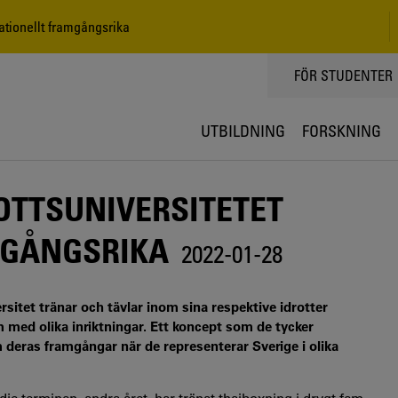
nationellt framgångsrika
TOPPMENY
FÖR STUDENTER
UTBILDNING
FORSKNING
ROTTSUNIVERSITETET
MGÅNGSRIKA
2022-01-28
rsitet tränar och tävlar inom sina respektive idrotter
m med olika inriktningar. Ett koncept som de tycker
 deras framgångar när de representerar Sverige i olika