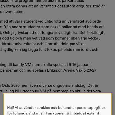
undskollärarprogrammet på distans på Karlstads
å en extra bonus att universitetet dessutom erbjuder studier
universitetet.
 med att vara student vid Elitidrottsuniversitetet avgjorde
hört från andra studenter som också håller på med bandy att
. Och jag tycker att det fungerar väldigt bra. Det är väldigt
i god tid och man vet vad som kommer ske varje vecka .
idrottsuniversitetet och lärarutbildningen vilket
å tydlig kan jag lägga fullt fokus på både min idrott och
ng till bandy-VM som skulle spelats i 9-16 januari i
pandemin och nu spelas i Eriksson Arena, Växjö 23-27
M i Oslo 2020 men även diverse ungdomslandslag. Det är
 skulle jag bli uttagen till VM på hemmaplan skulle det vara
Hej! Vi använder cookies och behandlar personuppgifter
ANVÄNDNING
för följande ändamål:
Funktionell & Inbäddat externt