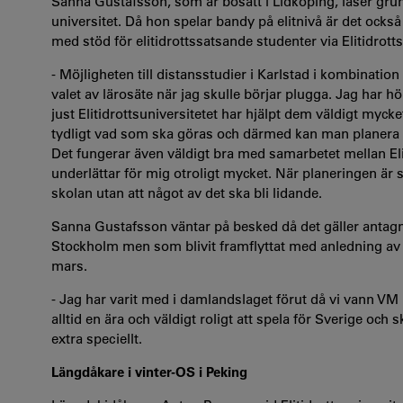
Sanna Gustafsson, som är bosatt i Lidköping, läser gr
universitet. Då hon spelar bandy på elitnivå är det ocks
med stöd för elitidrottssatsande studenter via Elitidrotts
- Möjligheten till distansstudier i Karlstad i kombination
valet av lärosäte när jag skulle börjar plugga. Jag har 
just Elitidrottsuniversitetet har hjälpt dem väldigt mycket
tydligt vad som ska göras och därmed kan man planera 
Det fungerar även väldigt bra med samarbetet mellan Elit
underlättar för mig otroligt mycket. När planeringen är s
skolan utan att något av det ska bli lidande.
Sanna Gustafsson väntar på besked då det gäller antagni
Stockholm men som blivit framflyttat med anledning av 
mars.
- Jag har varit med i damlandslaget förut då vi vann V
alltid en ära och väldigt roligt att spela för Sverige och
extra speciellt.
Längdåkare i vinter-OS i Peking