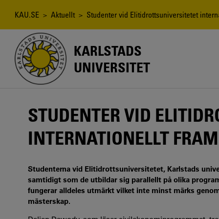
Hoppa
till
Länkstig
KAU.SE
>
Aktuellt
> Studenter vid Elitidrottsuniversitetet inter
huvudinnehåll
KARLSTADS
UNIVERSITET
STUDENTER VID ELITID
INTERNATIONELLT FRA
Studenterna vid Elitidrottsuniversitetet, Karlstads unive
samtidigt som de utbildar sig parallellt på olika progra
fungerar alldeles utmärkt vilket inte minst märks genom
mästerskap.