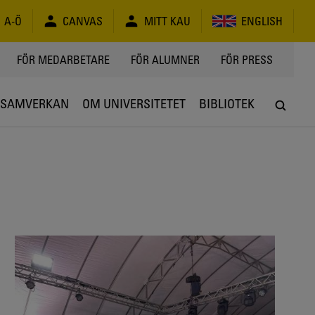
A-Ö
CANVAS
MITT KAU
ENGLISH
FÖR MEDARBETARE
FÖR ALUMNER
FÖR PRESS
SAMVERKAN
OM UNIVERSITETET
BIBLIOTEK