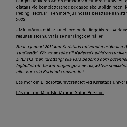
Längdskidåkaren Anton Persson vid Elitidrottsuniversite
distans vid kompletterande pedagogiska utbildningen, K
Peking i februari. I en intervju i höstas berättade han a
2023.
- Mitt största mål är att bli ordinarie längdåkare i värld
resultatlistorna, vi får se hur långt det håller.
Sedan januari 2011 kan Karlstads universitet erbjuda möjl
studiestöd.
För att ansöka till Karlstads elitidrottsuniver
EVL) ska man idrottsligt ska vara bedömd som potentiell/a
lagbollidrott, bedömningen görs av respektive speciali
eller kurs vid Karlstads universitet.
Läs mer om Elitidrottsuniversitetet vid Karlstads univers
Läs mer om längdskidåkaren Anton Persson