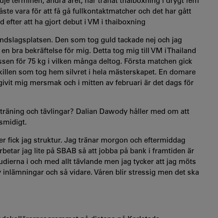
e terminen, andra året, har tränat thaiboxning i drygt fem
måste vara för att få gå fullkontaktmatcher och det har gått
 efter att ha gjort debut i VM i thaiboxning
landslagsplatsen. Den som tog guld tackade nej och jag
n bra bekräftelse för mig. Detta tog mig till VM i Thailand
assen för 75 kg i vilken många deltog. Första matchen gick
illen som tog hem silvret i hela mästerskapet. En domare
 givit mig mersmak och i mitten av februari är det dags för
räning och tävlingar? Dalian Dawody håller med om att
 smidigt.
der fick jag struktur. Jag tränar morgon och eftermiddag
rbetar jag lite på SBAB så att jobba på bank i framtiden är
studierna i och med allt tävlande men jag tycker att jag möts
 inlämningar och så vidare. Våren blir stressig men det ska