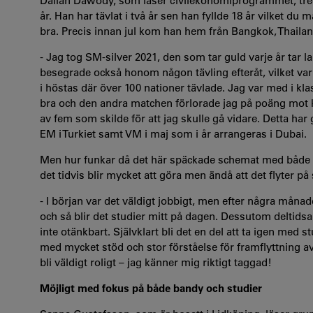
Dalian Dawody, som läser civilekonomiprogrammet, tredj
år. Han har tävlat i två år sen han fyllde 18 år vilket du 
bra. Precis innan jul kom han hem från Bangkok, Thailand
- Jag tog SM-silver 2021, den som tar guld varje år tar 
besegrade också honom någon tävling efteråt, vilket var e
i höstas där över 100 nationer tävlade. Jag var med i kl
bra och den andra matchen förlorade jag på poäng mot k
av fem som skilde för att jag skulle gå vidare. Detta har
EM i Turkiet samt VM i maj som i år arrangeras i Dubai.
Men hur funkar då det här späckade schemat med både t
det tidvis blir mycket att göra men ändå att det flyter på
- I början var det väldigt jobbigt, men efter några måna
och så blir det studier mitt på dagen. Dessutom deltidsa
inte otänkbart. Självklart bli det en del att ta igen med 
med mycket stöd och stor förståelse för framflyttning av
bli väldigt roligt – jag känner mig riktigt taggad!
Möjligt med fokus på både bandy och studier