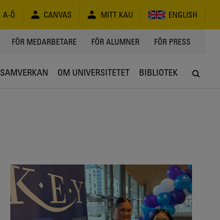
A-Ö
CANVAS
MITT KAU
ENGLISH
FÖR MEDARBETARE
FÖR ALUMNER
FÖR PRESS
SAMVERKAN
OM UNIVERSITETET
BIBLIOTEK