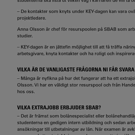
studenterna ska lista ut vilken väg i karriären de vill 
– De kontakter som knyts under KEY-dagen kan vara ovär
projektledare.
Anna Olsson är chef för resurspoolen på SBAB som arbe
studier.
– KEY-dagen är en jättefin möjlighet till att få träffa närin
arbetsgivare, knyta kontakter och ha roligt och inspirer
VILKA ÄR DE VANLIGASTE FRÅGORNA NI FÅR SVARA
– Många är nyfikna på hur det fungerar att ha ett extra
Olsson. Vi har en väldigt stor resurspool och från Hand
hos oss.
VILKA EXTRAJOBB ERBJUDER SBAB?
– Det är främst som bolånespecialist eller bolånehandlä
studenterna en gedigen intern utbildning och sedan arb
ansökningar till utbetalningar av lån. När examen är avk