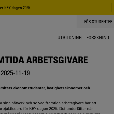
der KEY-dagen 2025
TOPPMENY
FÖR STUDENTER
UTBILDNING
FORSKNING
MTIDA ARBETSGIVARE
2025-11-19
ersitets ekonomstudenter, fastighetsekonomer och
 sina nätverk och se vad framtida arbetsgivare har att
projektledare för KEY-dagen 2025. Det underlättar när