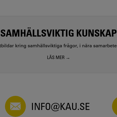
SAMHÄLLSVIKTIG KUNSKAP
utbildar kring samhällsviktiga frågor, i nära samarbet
LÄS MER
INFO@KAU.SE