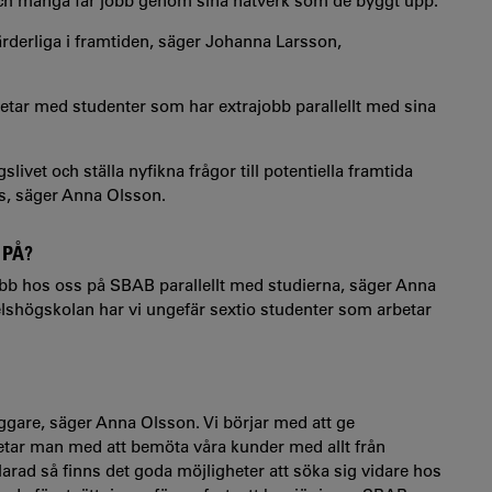
ta och många får jobb genom sina nätverk som de byggt upp.
derliga i framtiden, säger Johanna Larsson,
tar med studenter som har extrajobb parallellt med sina
gslivet och ställa nyfikna frågor till potentiella framtida
as, säger Anna Olsson.
 PÅ?
jobb hos oss på SBAB parallellt med studierna, säger Anna
elshögskolan har vi ungefär sextio studenter som arbetar
ggare, säger Anna Olsson. Vi börjar med att ge
etar man med att bemöta våra kunder med allt från
larad så finns det goda möjligheter att söka sig vidare hos