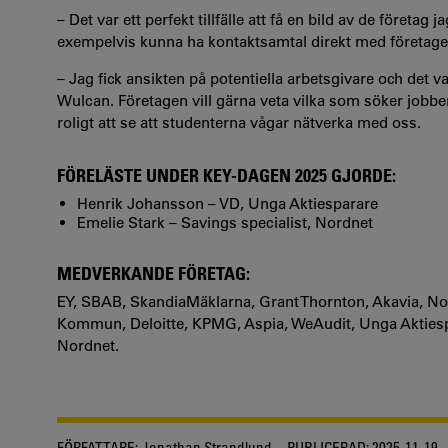
– Det var ett perfekt tillfälle att få en bild av de företa
exempelvis kunna ha kontaktsamtal direkt med företage
– Jag fick ansikten på potentiella arbetsgivare och det v
Wulcan. Företagen vill gärna veta vilka som söker jobbe
roligt att se att studenterna vågar nätverka med oss.
FÖRELÄSTE UNDER KEY-DAGEN 2025 GJORDE:
Henrik Johansson – VD, Unga Aktiesparare
Emelie Stark – Savings specialist, Nordnet
MEDVERKANDE FÖRETAG:
EY, SBAB, SkandiaMäklarna, Grant Thornton, Akavia, N
Kommun, Deloitte, KPMG, Aspia, WeAudit, Unga Aktiesp
Nordnet.
FÖRFATTARE:
Jonathan Strandlund
PUBLICERAD:
2025-11-19