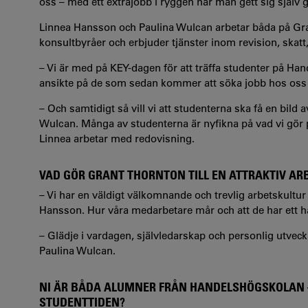
oss – med ett extrajobb i ryggen har man gett sig själv 
Linnea Hansson och Paulina Wulcan arbetar båda på Gra
konsultbyråer och erbjuder tjänster inom revision, skat
– Vi är med på KEY-dagen för att träffa studenter på Han
ansikte på de som sedan kommer att söka jobb hos oss
– Och samtidigt så vill vi att studenterna ska få en bild 
Wulcan. Många av studenterna är nyfikna på vad vi gör p
Linnea arbetar med redovisning.
VAD GÖR GRANT THORNTON TILL EN ATTRAKTIV AR
– Vi har en väldigt välkomnande och trevlig arbetskultu
Hansson. Hur våra medarbetare mår och att de har ett håll
– Glädje i vardagen, självledarskap och personlig utveck
Paulina Wulcan.
NI ÄR BÅDA ALUMNER FRÅN HANDELSHÖGSKOLAN –
STUDENTTIDEN?