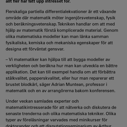
allt fler har fått upp intresset för.
Flerskaliga partiella differentialekvationer är ett växande
område där matematik möter ingenjörsvetenskap, fysik
och beräkningsvetenskap. Tekniken handlar om att med
hjälp av matematik förstå komplicerade material. Genom
olika matematiska modeller kan man länka samman
fysikaliska, kemiska och mekaniska egenskaper för att
designa ett förväntat gensvar.
– Vi matematiker kan hjälpa till att bygga modeller av
verkligheten och beräkna hur man kan utveckla en bättre
applikation. Det kan till exempel handla om att förbättra
stålkvalitet, papperskvalitet, eller hur man reparerar ett
brustet blodkärl, säger Adrian Muntean, professor i
matematik och en av arrangörerna bakom konferensen.
Under veckan samlades experter och
matematikintresserade för att nätverka och diskutera de
senaste trenderna och olika matematiska tekniker. Olika
typer av föreläsningar varvades med minikurser för
doktorander och ett disputationseminarium av Arthur