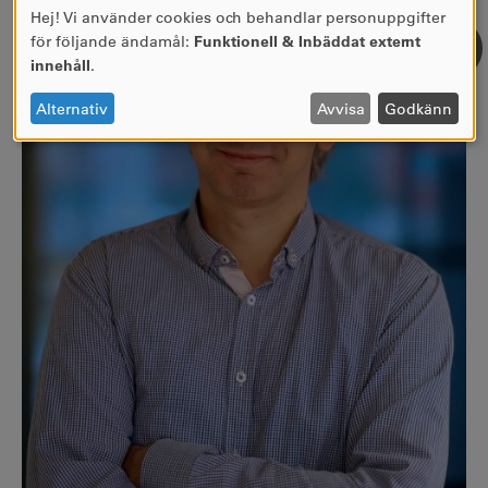
Hej! Vi använder cookies och behandlar personuppgifter
ANVÄNDNING
för följande ändamål:
Funktionell & Inbäddat externt
AV
innehåll
.
PERSONUPPGIFTER
OCH
Alternativ
Avvisa
Godkänn
COOKIES