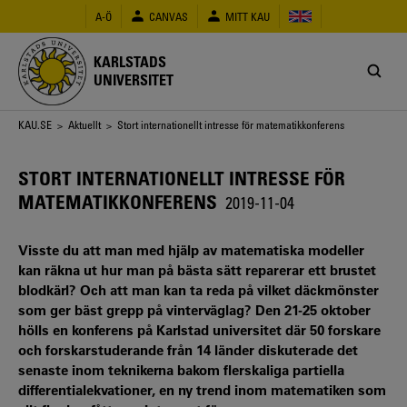
Hoppa
A-Ö
CANVAS
MITT KAU
till
huvudinnehåll
KARLSTADS
UNIVERSITET
Länkstig
KAU.SE
>
Aktuellt
> Stort internationellt intresse för matematikkonferens
STORT INTERNATIONELLT INTRESSE FÖR
MATEMATIKKONFERENS
2019-11-04
Visste du att man med hjälp av matematiska modeller
kan räkna ut hur man på bästa sätt reparerar ett brustet
blodkärl? Och att man kan ta reda på vilket däckmönster
som ger bäst grepp på vinterväglag? Den 21-25 oktober
hölls en konferens på Karlstad universitet där 50 forskare
och forskarstuderande från 14 länder diskuterade det
senaste inom teknikerna bakom flerskaliga partiella
differentialekvationer, en ny trend inom matematiken som