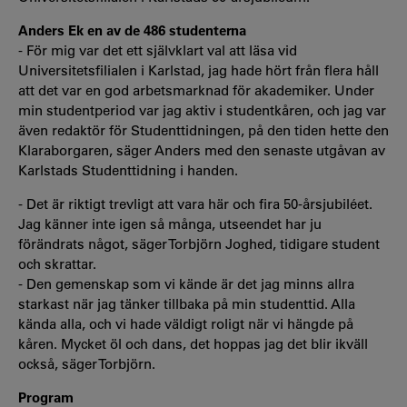
Anders Ek en av de 486 studenterna
- För mig var det ett självklart val att läsa vid
Universitetsfilialen i Karlstad, jag hade hört från flera håll
att det var en god arbetsmarknad för akademiker. Under
min studentperiod var jag aktiv i studentkåren, och jag var
även redaktör för Studenttidningen, på den tiden hette den
Klaraborgaren, säger Anders med den senaste utgåvan av
Karlstads Studenttidning i handen.
- Det är riktigt trevligt att vara här och fira 50-årsjubiléet.
Jag känner inte igen så många, utseendet har ju
förändrats något, säger Torbjörn Joghed, tidigare student
och skrattar.
- Den gemenskap som vi kände är det jag minns allra
starkast när jag tänker tillbaka på min studenttid. Alla
kända alla, och vi hade väldigt roligt när vi hängde på
kåren. Mycket öl och dans, det hoppas jag det blir ikväll
också, säger Torbjörn.
Program