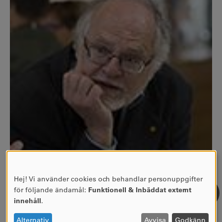
Hej! Vi använder cookies och behandlar personuppgifter
ANVÄNDNING
för följande ändamål:
Funktionell & Inbäddat externt
AV
innehåll
.
PERSONUPPGIFTER
OCH
Alternativ
Avvisa
Godkänn