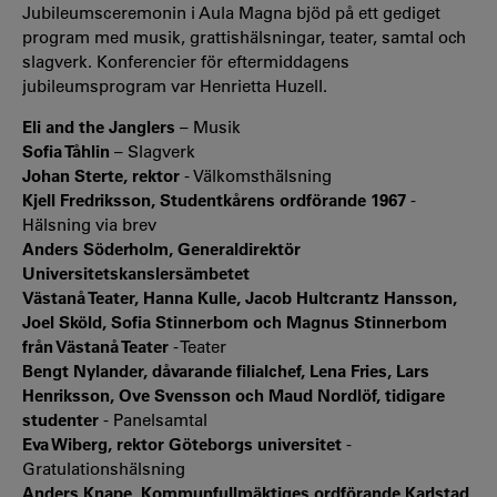
Jubileumsceremonin i Aula Magna bjöd på ett gediget
program med musik, grattishälsningar, teater, samtal och
slagverk. Konferencier för eftermiddagens
jubileumsprogram var Henrietta Huzell.
Eli and the Janglers
– Musik
Sofia Tåhlin
– Slagverk
Johan Sterte, rektor
- Välkomsthälsning
Kjell Fredriksson, Studentkårens ordförande 1967
-
Hälsning via brev
Anders Söderholm, Generaldirektör
Universitetskanslersämbetet
Västanå Teater, Hanna Kulle, Jacob Hultcrantz Hansson,
Joel Sköld, Sofia Stinnerbom och Magnus Stinnerbom
från Västanå Teater
- Teater
Bengt Nylander, dåvarande filialchef, Lena Fries, Lars
Henriksson, Ove Svensson och Maud Nordlöf, tidigare
studenter
- Panelsamtal
Eva Wiberg, rektor Göteborgs universitet
-
Gratulationshälsning
Anders Knape, Kommunfullmäktiges ordförande Karlstad