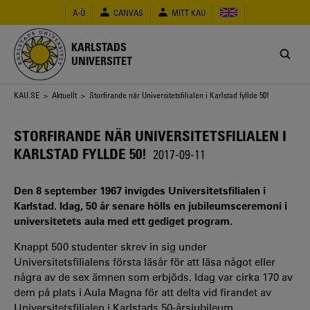
Hoppa
A-Ö
CANVAS
MITT KAU
till
huvudinnehåll
KARLSTADS
UNIVERSITET
Länkstig
KAU.SE
>
Aktuellt
> Storfirande när Universitetsfilialen i Karlstad fyllde 50!
STORFIRANDE NÄR UNIVERSITETSFILIALEN I
KARLSTAD FYLLDE 50!
2017-09-11
Den 8 september 1967 invigdes Universitetsfilialen i
Karlstad. Idag, 50 år senare hölls en jubileumsceremoni i
universitetets aula med ett gediget program.
Knappt 500 studenter skrev in sig under
Universitetsfilialens första läsår för att läsa något eller
några av de sex ämnen som erbjöds. Idag var cirka 170 av
dem på plats i Aula Magna för att delta vid firandet av
Universitetsfilialen i Karlstads 50-årsjubileum.