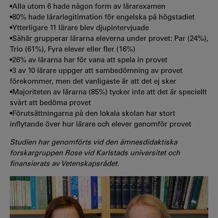
•Alla utom 6 hade någon form av lärarexamen
•80% hade lärarlegitimation för engelska på högstadiet
•Ytterligare 11 lärare blev djupintervjuade
•Såhär grupperar lärarna eleverna under provet: Par (24%),
Trio (61%), Fyra elever eller fler (16%)
•26% av lärarna har för vana att spela in provet
•3 av 10 lärare uppger att sambedömning av provet
förekommer, men det vanligaste är att det ej sker
•Majoriteten av lärarna (85%) tycker inte att det är speciellt
svårt att bedöma provet
•Förutsättningarna på den lokala skolan har stort
inflytande över hur lärare och elever genomför provet
Studien har genomförts vid den ämnesdidaktiska
forskargruppen Rose vid Karlstads universitet och
finansierats av Vetenskapsrådet.