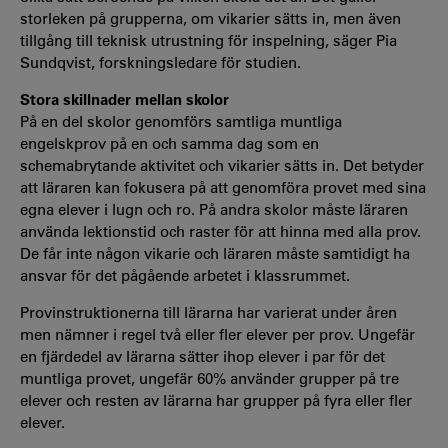
storleken på grupperna, om vikarier sätts in, men även
tillgång till teknisk utrustning för inspelning, säger Pia
Sundqvist, forskningsledare för studien.
Stora skillnader mellan skolor
På en del skolor genomförs samtliga muntliga
engelskprov på en och samma dag som en
schemabrytande aktivitet och vikarier sätts in. Det betyder
att läraren kan fokusera på att genomföra provet med sina
egna elever i lugn och ro. På andra skolor måste läraren
använda lektionstid och raster för att hinna med alla prov.
De får inte någon vikarie och läraren måste samtidigt ha
ansvar för det pågående arbetet i klassrummet.
Provinstruktionerna till lärarna har varierat under åren
men nämner i regel två eller fler elever per prov. Ungefär
en fjärdedel av lärarna sätter ihop elever i par för det
muntliga provet, ungefär 60% använder grupper på tre
elever och resten av lärarna har grupper på fyra eller fler
elever.