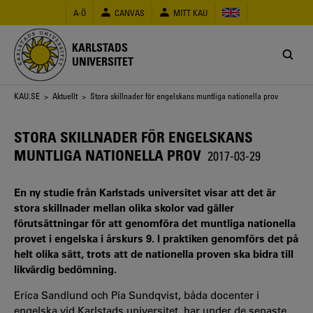
Hoppa
A-Ö
CANVAS
MITT KAU
till
huvudinnehåll
KARLSTADS
UNIVERSITET
Länkstig
KAU.SE
>
Aktuellt
> Stora skillnader för engelskans muntliga nationella prov
STORA SKILLNADER FÖR ENGELSKANS
MUNTLIGA NATIONELLA PROV
2017-03-29
En ny studie från Karlstads universitet visar att det är
stora skillnader mellan olika skolor vad gäller
förutsättningar för att genomföra det muntliga nationella
provet i engelska i årskurs 9. I praktiken genomförs det på
helt olika sätt, trots att de nationella proven ska bidra till
likvärdig bedömning.
Erica Sandlund och Pia Sundqvist, båda docenter i
engelska vid Karlstads universitet, har under de senaste