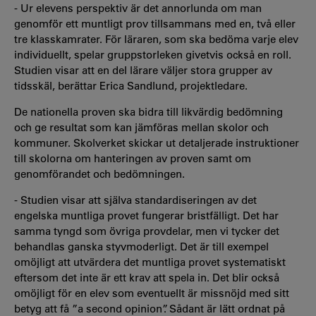
- Ur elevens perspektiv är det annorlunda om man
genomför ett muntligt prov tillsammans med en, två eller
tre klasskamrater. För läraren, som ska bedöma varje elev
individuellt, spelar gruppstorleken givetvis också en roll.
Studien visar att en del lärare väljer stora grupper av
tidsskäl, berättar Erica Sandlund, projektledare.
De nationella proven ska bidra till likvärdig bedömning
och ge resultat som kan jämföras mellan skolor och
kommuner. Skolverket skickar ut detaljerade instruktioner
till skolorna om hanteringen av proven samt om
genomförandet och bedömningen.
- Studien visar att själva standardiseringen av det
engelska muntliga provet fungerar bristfälligt. Det har
samma tyngd som övriga provdelar, men vi tycker det
behandlas ganska styvmoderligt. Det är till exempel
omöjligt att utvärdera det muntliga provet systematiskt
eftersom det inte är ett krav att spela in. Det blir också
omöjligt för en elev som eventuellt är missnöjd med sitt
betyg att få ”a second opinion”. Sådant är lätt ordnat på