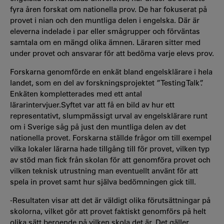
fyra åren forskat om nationella prov. De har fokuserat på
provet i nian och den muntliga delen i engelska. Där är
eleverna indelade i par eller smågrupper och förväntas
samtala om en mängd olika ämnen. Läraren sitter med
under provet och ansvarar för att bedöma varje elevs prov.
Forskarna genomförde en enkät bland engelsklärare i hela
landet, som en del av forskningsprojektet ”Testing Talk”.
Enkäten kompletterades med ett antal
lärarintervjuer.Syftet var att få en bild av hur ett
representativt, slumpmässigt urval av engelsklärare runt
om i Sverige såg på just den muntliga delen av det
nationella provet. Forskarna ställde frågor om till exempel
vilka lokaler lärarna hade tillgång till för provet, vilken typ
av stöd man fick från skolan för att genomföra provet och
vilken teknisk utrustning man eventuellt använt för att
spela in provet samt hur själva bedömningen gick till.
-Resultaten visar att det är väldigt olika förutsättningar på
skolorna, vilket gör att provet faktiskt genomförs på helt
olika sätt beroende på vilken skola det är. Det gäller