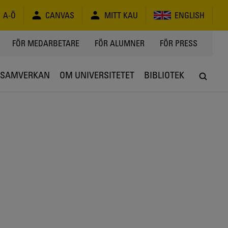
A-Ö
CANVAS
MITT KAU
ENGLISH
FÖR MEDARBETARE
FÖR ALUMNER
FÖR PRESS
SAMVERKAN
OM UNIVERSITETET
BIBLIOTEK