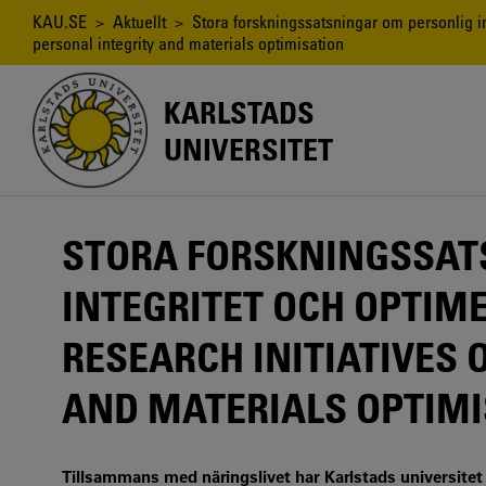
Hoppa
Länkstig
KAU.SE
>
Aktuellt
> Stora forskningssatsningar om personlig int
till
personal integrity and materials optimisation
huvudinnehåll
KARLSTADS
UNIVERSITET
STORA FORSKNINGSSAT
INTEGRITET OCH OPTIM
RESEARCH INITIATIVES 
AND MATERIALS OPTIM
Tillsammans med näringslivet har Karlstads universitet 