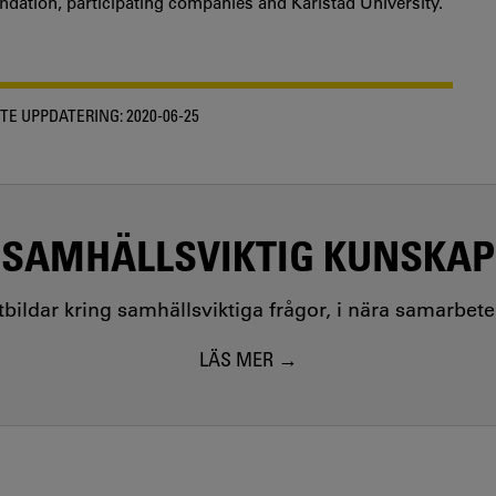
dation, participating companies and Karlstad University.
TE UPPDATERING:
2020-06-25
SAMHÄLLSVIKTIG KUNSKAP
utbildar kring samhällsviktiga frågor, i nära samarbet
LÄS MER