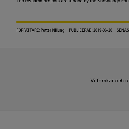
The research projects are funded by the Knowledge Foun
FÖRFATTARE:
Petter Niljung
PUBLICERAD:
2019-06-20
SENAS
Vi forskar och 