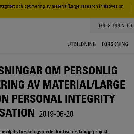
egritet och optimering av material/Large research initiatives on
TOPPMENY
FÖR STUDENTER
UTBILDNING
FORSKNING
SNINGAR OM PERSONLIG
ERING AV MATERIAL/LARGE
ON PERSONAL INTEGRITY
ISATION
2019-06-20
beviljats forskningsmedel för två forskningsprojekt,