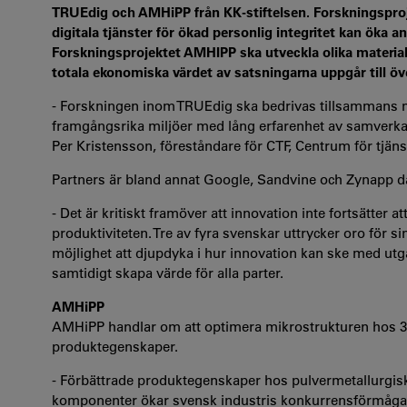
TRUEdig och AMHiPP från KK-stiftelsen. Forskningspro
digitala tjänster för ökad personlig integritet kan öka
Forskningsprojektet AMHIPP ska utveckla olika material
totala ekonomiska värdet av satsningarna uppgår till öv
- Forskningen inom TRUEdig ska bedrivas tillsammans me
framgångsrika miljöer med lång erfarenhet av samver
Per Kristensson, föreståndare för CTF, Centrum för tjäns
Partners är bland annat Google, Sandvine och Zynapp d
- Det är kritiskt framöver att innovation inte fortsätter 
produktiviteten. Tre av fyra svenskar uttrycker oro för si
möjlighet att djupdyka i hur innovation kan ske med utg
samtidigt skapa värde för alla parter.
AMHiPP
AMHiPP handlar om att optimera mikrostrukturen hos 3D
produktegenskaper.
- Förbättrade produktegenskaper hos pulvermetallurgiska 
komponenter ökar svensk industris konkurrensförmåga, s