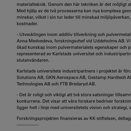
materialteknik. Genom den här tekniken är det möjligt att
Med hjälp av de två processerna kan nya komplexa geome
minskar, vilket i sin tur leder till minskad miljöpåverk
kostnader.
- Utvecklingen inom additiv tillverkning och pulvermet
Anna Medvedeva, forskningschef vid Uddeholms AB. Vi 
ökad kunskap inom pulvermaterialets egenskaper och pr
representerad av Karlstads universitet och industripartne
slutanvändaren.
Karlstads universitets industripartners i projektet ä
Solutions AB, GKN Aerospace AB, Gestamp Hardtech AB, 
Technologies AB och FTB Bredaryd AB.
- Det är roligt och viktigt att två stora satsningar tills
konkurrens. Det visar att våra forskare bedriver forsknin
ligger helt i linje med universitetets vision och strategi,
Forskningsprojekten finansieras av KK-stiftelsen, deltag
---------------