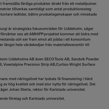
 framställa färdiga produkter direkt från ett metallpulver.
trier tillverkas samtidigt som antal produktionssteg
an, kortare ledtider, bättre produktegenskaper och minskade
allurgi är strategiska fokusområden för Uddeholm, säger
förväntar oss att AMHiPP-projektet kommer att bidra med
estanda och ser fram emot att jobba i ett konsortium
r längst hela värdekedjan från materialleverantör till
r förutom Uddeholms AB även SECO Tools AB, Sandvik Powder
Voestalpine Precision Strip AB,Curtiss-Wright Surface
ammans med näringslivet har lyckats få finansiering i hård
g av hög kvalitet och med stor nytta för näringslivet. Det
 säger Johan Sterte, rektor för Karlstads universitet.
ande företag och Karlstads universitet.