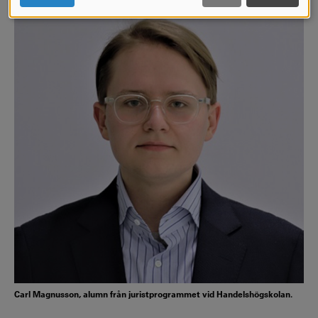
COOKIES
Carl Magnusson, alumn från juristprogrammet vid Handelshögskolan.