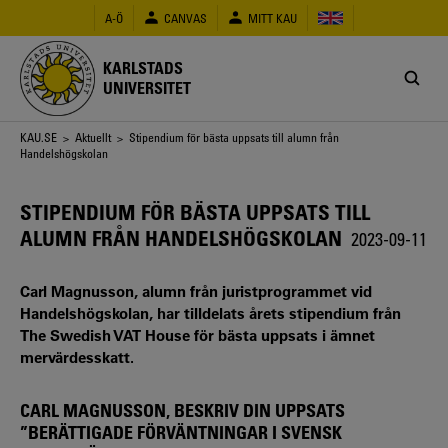
Hoppa
A-Ö
CANVAS
MITT KAU
till
huvudinnehåll
KARLSTADS
UNIVERSITET
Länkstig
KAU.SE
>
Aktuellt
> Stipendium för bästa uppsats till alumn från
Handelshögskolan
STIPENDIUM FÖR BÄSTA UPPSATS TILL
ALUMN FRÅN HANDELSHÖGSKOLAN
2023-09-11
Carl Magnusson, alumn från juristprogrammet vid
Handelshögskolan, har tilldelats årets stipendium från
The Swedish VAT House för bästa uppsats i ämnet
mervärdesskatt.
CARL MAGNUSSON, BESKRIV DIN UPPSATS
”BERÄTTIGADE FÖRVÄNTNINGAR I SVENSK