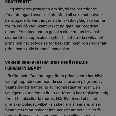
SKATTERÄTT”
- Jag skrev om principen om skydd för berättigade
förväntningar i svensk skatterätt. I all enkelhet betyder
berättigade förväntningar att en skattskyldig ska kunna
förlita sig på vad Skatteverket tidigare har meddelat
denne. Principen har en ganska oklar status i svensk
skatterätt och uppsatsen syftar till att utreda i vilka fall
principen har betydelse för beskattningen och i vilka fall
principen skulle kunna få betydelse.
VARFÖR SKREV DU OM JUST BERÄTTIGADE
FÖRVÄNTNINGAR?
- Berättigade förväntningar är en princip som har blivit
väldigt uppmärksammad de senaste åren på grund av
Skatteverkets hantering av momsregistreringar. Den
vanligaste situationen är att ett företag har registrerat sig
för att betala eller få moms. När Skatteverket senare
granskar bolaget, vilket kan ske flera år senare, anser
Skatteverket att bolaget inte har rätt att betala eller få
moms. Processerna har handlat om vilken verkan