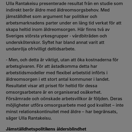
Ulla Rantakeisu presenterade resultat från en studie som
indirekt berör äldre med äldreomsorgsbehov. Med
jämställdhet som argument har politiker och
arbetsmarknadens parter under en lång tid verkat för att
skapa heltid inom äldreomsorgen. Här finns två av
Sveriges största yrkesgrupper - vårdbiträden och
undersköterskor. Syftet har bland annat varit att
undanröja ofrivilligt deltidsarbete.
- Men, och detta är viktigt, utan att öka kostnaderna för
arbetsgivaren. För att åstadkomma detta har
arbetstidsmodeller med flexibel arbetstid införts i
äldreomsorgen i ett stort antal kommuner i landet.
Resultatet visar att priset för heltid för dessa
omsorgsarbetare är en organiserad osäkerhet.
Försämrade och oönskade arbetsvillkor är följden. Deras
möjligheter utföra omsorgsarbete med god kvalitet – inte
minst relationskontinuitet med äldre – har begränsats,
säger Ulla Rantakeisu.
Jämställdhetspolitikens åldersblindhet