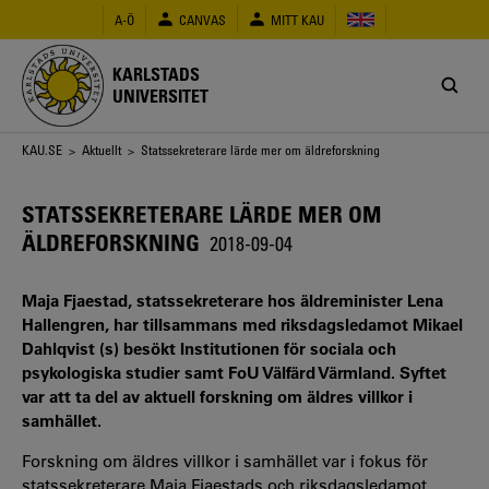
Hoppa
A-Ö
CANVAS
MITT KAU
till
huvudinnehåll
KARLSTADS
UNIVERSITET
Länkstig
KAU.SE
>
Aktuellt
> Statssekreterare lärde mer om äldreforskning
STATSSEKRETERARE LÄRDE MER OM
ÄLDREFORSKNING
2018-09-04
Maja Fjaestad, statssekreterare hos äldreminister Lena
Hallengren, har tillsammans med riksdagsledamot Mikael
Dahlqvist (s) besökt Institutionen för sociala och
psykologiska studier samt FoU Välfärd Värmland. Syftet
var att ta del av aktuell forskning om äldres villkor i
samhället.
Forskning om äldres villkor i samhället var i fokus för
statssekreterare Maja Fjaestads och riksdagsledamot