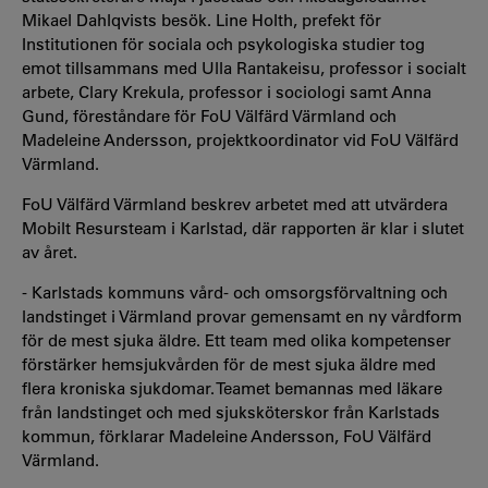
Mikael Dahlqvists besök. Line Holth, prefekt för
Institutionen för sociala och psykologiska studier tog
emot tillsammans med Ulla Rantakeisu, professor i socialt
arbete, Clary Krekula, professor i sociologi samt Anna
Gund, föreståndare för FoU Välfärd Värmland och
Madeleine Andersson, projektkoordinator vid FoU Välfärd
Värmland.
FoU Välfärd Värmland beskrev arbetet med att utvärdera
Mobilt Resursteam i Karlstad, där rapporten är klar i slutet
av året.
- Karlstads kommuns vård- och omsorgsförvaltning och
landstinget i Värmland provar gemensamt en ny vårdform
för de mest sjuka äldre. Ett team med olika kompetenser
förstärker hemsjukvården för de mest sjuka äldre med
flera kroniska sjukdomar. Teamet bemannas med läkare
från landstinget och med sjuksköterskor från Karlstads
kommun, förklarar Madeleine Andersson, FoU Välfärd
Värmland.