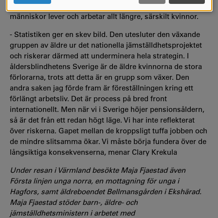
huvuddelen av statistiken har en gräns vid 65 år, men
COOKIES
människor lever och arbetar allt längre, särskilt kvinnor.
- Statistiken ger en skev bild. Den utesluter den växande
gruppen av äldre ur det nationella jämställdhetsprojektet
och riskerar därmed att underminera hela strategin. I
åldersblindhetens Sverige är de äldre kvinnorna de stora
förlorarna, trots att detta är en grupp som växer. Den
andra saken jag förde fram är föreställningen kring ett
förlängt arbetsliv. Det är process på bred front
internationellt. Men när vi i Sverige höjer pensionsåldern,
så är det från ett redan högt läge. Vi har inte reflekterat
över riskerna. Gapet mellan de kroppsligt tuffa jobben och
de mindre slitsamma ökar. Vi måste börja fundera över de
långsiktiga konsekvenserna, menar Clary Krekula
Under resan i Värmland besökte Maja Fjaestad även
Första linjen unga norra, en mottagning för unga i
Hagfors, samt äldreboendet Bellmansgården i Ekshärad.
Maja Fjaestad stöder barn-, äldre- och
jämställdhetsministern i arbetet med