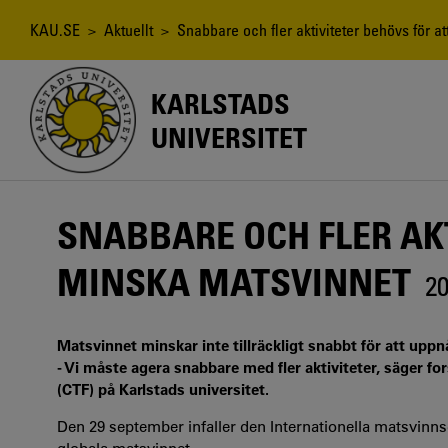
Hoppa
till
Länkstig
KAU.SE
>
Aktuellt
> Snabbare och fler aktiviteter behövs för a
huvudinnehåll
KARLSTADS
UNIVERSITET
SNABBARE OCH FLER AK
MINSKA MATSVINNET
20
Matsvinnet minskar inte tillräckligt snabbt för att uppn
- Vi måste agera snabbare med fler aktiviteter, säger f
(CTF) på Karlstads universitet.
Den 29 september infaller den Internationella matsvinnsd