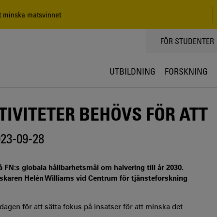
tt minska matsvinnet
TOPPMENY
FÖR STUDENTER
UTBILDNING
FORSKNING
TIVITETER BEHÖVS FÖR ATT
23-09-28
å FN:s globala hållbarhetsmål om halvering till år 2030.
orskaren Helén Williams vid Centrum för tjänsteforskning
agen för att sätta fokus på insatser för att minska det