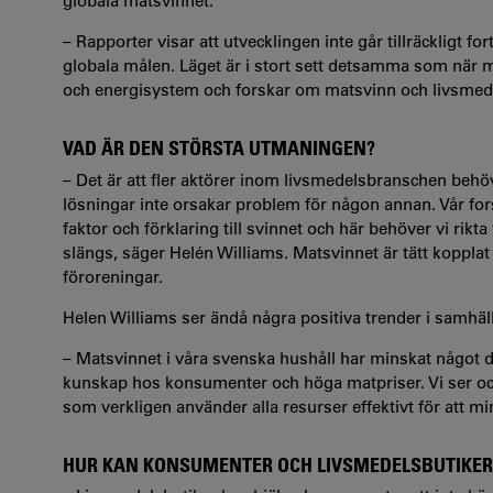
globala matsvinnet.
– Rapporter visar att utvecklingen inte går tillräckligt 
globala målen. Läget är i stort sett detsamma som när m
och energisystem och forskar om matsvinn och livsmede
VAD ÄR DEN STÖRSTA UTMANINGEN?
– Det är att fler aktörer inom livsmedelsbranschen behö
lösningar inte orsakar problem för någon annan. Vår forsk
faktor och förklaring till svinnet och här behöver vi rik
slängs, säger Helén Williams. Matsvinnet är tätt kopplat 
föroreningar.
Helen Williams ser ändå några positiva trender i samhäll
– Matsvinnet i våra svenska hushåll har minskat något d
kunskap hos konsumenter och höga matpriser. Vi ser också
som verkligen använder alla resurser effektivt för att mi
HUR KAN KONSUMENTER OCH LIVSMEDELSBUTIKER 