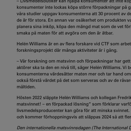
– Livsmedelsbutiker kan hjälpa konsumenter att inte k
konsumenter inte lockas köpa större förpackningar på gru
våra studier uppgav konsumenterna att 30 procent av de
de är för stora. En annan var osäkerhet om produkten va
planera sina inköp, köpa den mängd mat som de vet för
smaka på maten för att avgöra om den är ätbar.
Helén Williams är en av flera forskare vid CTF som arbet
forskningsprojekt där många aktiviteter är i gång.
– Vår forskning om matsvinn och förpackningar har gett
aktörer ska ta den en nivå till, säger Helén Williams. Vi
konsumenterna värdesätter maten mer och tar hand om 
också förstå värdet på det som serveras och av de råvar
måltiden.
Hösten 2022 släppte Helén Williams och kollegan Fredr
matsvinnet! – en förpackad lösning” som förklarar var
livsmedelsproducenter kan göra för att minska svinnet. 
och kommer förhoppningsvis att släppas 2024 så att fler 
Den internationella matsvinnsdagen (The International 