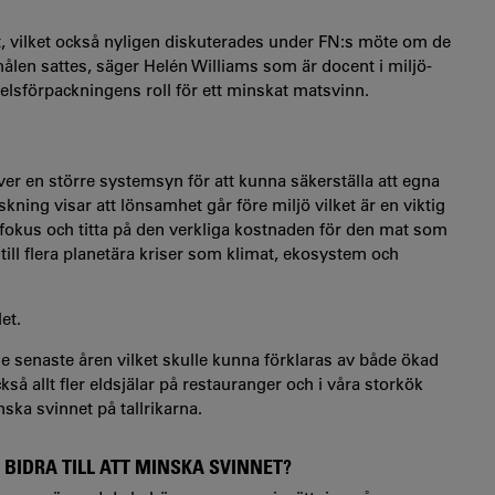
fort, vilket också nyligen diskuterades under FN:s möte om de
ålen sattes, säger Helén Williams som är docent i miljö-
lsförpackningens roll för ett minskat matsvinn.
ver en större systemsyn för att kunna säkerställa att egna
ning visar att lönsamhet går före miljö vilket är en viktig
ta fokus och titta på den verkliga kostnaden för den mat som
till flera planetära kriser som klimat, ekosystem och
et.
e senaste åren vilket skulle kunna förklaras av både ökad
 allt fler eldsjälar på restauranger och i våra storkök
nska svinnet på tallrikarna.
BIDRA TILL ATT MINSKA SVINNET?