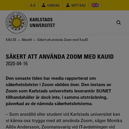
Hoppa
A-Ö
CANVAS
MITT KAU
till
huvudinnehåll
KARLSTADS
UNIVERSITET
Länkstig
KAU.SE
>
Aktuellt
> Säkert att använda Zoom med KauID
SÄKERT ATT ANVÄNDA ZOOM MED KAUID
2020-04-16
Den senaste tiden har media rapporterat om
säkerhetsbrister i Zoom världen över. Den instans av
Zoom som Karlstads universitets leverantör SUNET
tillhandahåller är dock inte, i samma utsträckning,
påverkad av de nämnda säkerhetsbristerna.
– Som anställd eller student vid Karlstads universitet kan
vi känna oss trygga med att använda Zoom, säger Monika
Allöv Andersson, Zoomansvarig vid IT-avdelningen vid