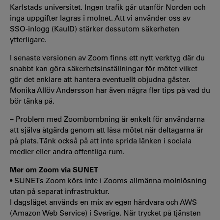
Karlstads universitet. Ingen trafik går utanför Norden och
inga uppgifter lagras i molnet. Att vi använder oss av
SSO-inlogg (KauID) stärker dessutom säkerheten
ytterligare.
I senaste versionen av Zoom finns ett nytt verktyg där du
snabbt kan göra säkerhetsinställningar för mötet vilket
gör det enklare att hantera eventuellt objudna gäster.
Monika Allöv Andersson har även några fler tips på vad du
bör tänka på.
– Problem med Zoombombning är enkelt för användarna
att själva åtgärda genom att låsa mötet när deltagarna är
på plats. Tänk också på att inte sprida länken i sociala
medier eller andra offentliga rum.
Mer om Zoom via SUNET
• SUNETs Zoom körs inte i Zooms allmänna molnlösning
utan på separat infrastruktur.
I dagsläget används en mix av egen hårdvara och AWS
(Amazon Web Service) i Sverige. När trycket på tjänsten