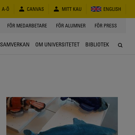
A-Ö
CANVAS
MITT KAU
ENGLISH
FÖR MEDARBETARE
FÖR ALUMNER
FÖR PRESS
SAMVERKAN
OM UNIVERSITETET
BIBLIOTEK