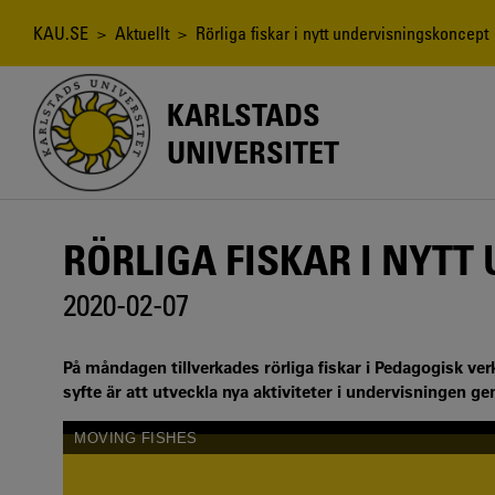
Hoppa
till
Länkstig
KAU.SE
>
Aktuellt
> Rörliga fiskar i nytt undervisningskoncept
huvudinnehåll
KARLSTADS
UNIVERSITET
RÖRLIGA FISKAR I NYT
2020-02-07
På måndagen tillverkades rörliga fiskar i Pedagogisk ver
syfte är att utveckla nya aktiviteter i undervisningen gen