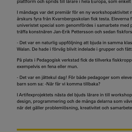
plattform och sprids till lärare i hela Europa, som enkel
I måndags var det premiär för en ny workshopaktivitet 
årskurs fyra från Kvarnbergsskolan fick testa. Eleverna 
univeristet special som genomfördes i samarbete med på
träffa konstnären Jan-Erik Pettersson och sedan fiskfors
- Det var en naturlig uppföljning att bjuda in samma kl
Walan. De hade i förväg blivit indelade i grupper och fått
På plats i Pedagogisk verkstad fick de tillverka fiskkro
exempelvis en fena eller mun.
- Det var en jättekul dag! För både pedagoger som eleve
barn som sa: -När får vi komma tillbaka?
I Artifexprojektets nästa del bjuds lärare in till worksho
design, programmering och de många delarna som vävs s
när det gäller problemlösning, kreativitet och samarbete