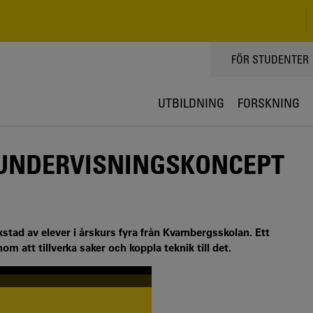
TOPPMENY
FÖR STUDENTER
UTBILDNING
FORSKNING
T UNDERVISNINGSKONCEPT
kstad av elever i årskurs fyra från Kvarnbergsskolan. Ett
om att tillverka saker och koppla teknik till det.