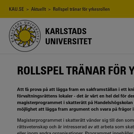
Hoppa
till
Länkstig
KAU.SE
>
Aktuellt
> Rollspel tränar för yrkesrollen
huvudinnehåll
KARLSTADS
UNIVERSITET
ROLLSPEL TRÄNAR FÖR 
Att få prova på att lägga fram en sakframställan i ett kni
förvaltningsrättens lokaler - det är värt en hel del för 
magisterprogrammet i skatterätt på Handelshögskolan vid
möjlighet att lägga fram argument och svara på frågor i
Magisterprogrammet i skatterätt vänder sig till den som
rättsvetenskap och är intresserad av att arbeta som skatt
eller inom andra organisationer. Programmet innehåller 