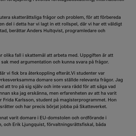
kutera skatterättsliga frågor och problem, för att förbereda
l i detta har vi lagt in ett rollspel, där vi har ett väldigt
tad, berättar Anders Hultqvist, programledare och
r olika fall i skattemål att arbeta med. Uppgiften är att
in sak med argumentation och kunna svara på frågor.
är vi fick bra återkoppling efteråt.Vi studenter var
 yrkesverksamma domare som ställde relevanta frågor. Jag
 att tro på sig själv och inte vara rädd för att säga vad
innan ska jag erskänna, men erfarenheten av att ha varit
äger Frida Karlsson, student på magisterprogrammet. Hon
rätter och har precis börjat jobba på Skatteverket.
nnat varit domare i EU-domstolen och ordförande i
 och Erik Ljungquist, förvaltningsrättsfiskal, båda