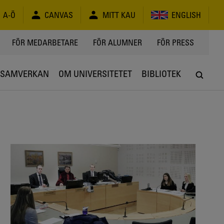
A-Ö
CANVAS
MITT KAU
ENGLISH
FÖR MEDARBETARE
FÖR ALUMNER
FÖR PRESS
SAMVERKAN
OM UNIVERSITETET
BIBLIOTEK