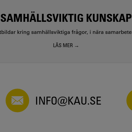
SAMHÄLLSVIKTIG KUNSKAP
utbildar kring samhällsviktiga frågor, i nära samarbet
LÄS MER
INFO@KAU.SE