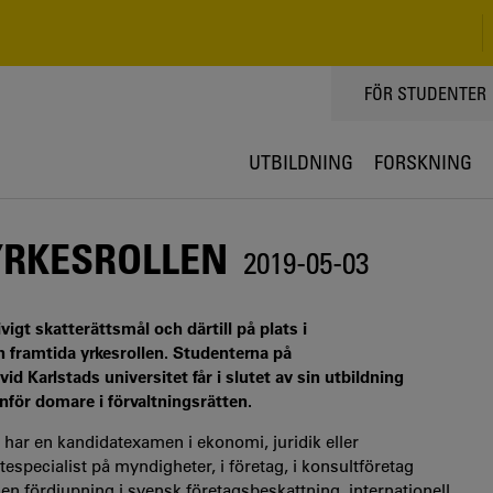
TOPPMENY
FÖR STUDENTER
UTBILDNING
FORSKNING
YRKESROLLEN
2019-05-03
vigt skatterättsmål och därtill på plats i
den framtida yrkesrollen. Studenterna på
 Karlstads universitet får i slutet av sin utbildning
nför domare i förvaltningsrätten.
 har en kandidatexamen i ekonomi, juridik eller
especialist på myndigheter, i företag, i konsultföretag
en fördjupning i svensk företagsbeskattning, internationell