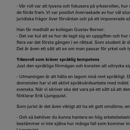
- Vår roll var att lyssna och fokusera på yrkesrollen, hu
de förde fram. Vi var positivt överraskade av hur väl st
juridiska frågor över förväntan och på ett imponerade sät
Han får medhåll av kollegan Gustav Berner:
- Det var kul att se hur de tagit sig an uppgiften och hur
flera var det första gången i en rättsal. Som student är
Det är även ett sätt att se om man passar för yrket och tyc
Yrkesroll som kräver språklig kompetens
Just den språkliga förmågan och konsten att uttrycka sig b
- Utmaningen är att hålla en lagom nivå rent språkligt. 
domstolen har vi ett aktivt språkvårdsarbete med målet a
svenska. När vi skriver ska det vara på ett sätt så att d
förklarar Erik Ljungquist.
Som jurist är det även viktigt att ha ett gott omdöme, 
- Och så behöver du kunna hantera en hög arbetsbelastn
bestämmer vi inte själva hur många fall som kommer in e
Ljungquist.