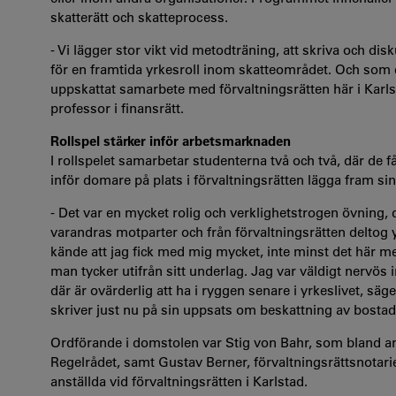
skatterätt och skatteprocess.
- Vi lägger stor vikt vid metodträning, att skriva och dis
för en framtida yrkesroll inom skatteområdet. Och som en de
uppskattat samarbete med förvaltningsrätten här i Karls
professor i finansrätt.
Rollspel stärker inför arbetsmarknaden
I rollspelet samarbetar studenterna två och två, där de få
inför domare på plats i förvaltningsrätten lägga fram s
- Det var en mycket rolig och verklighetstrogen övning, d
varandras motparter och från förvaltningsrätten deltog
kände att jag fick med mig mycket, inte minst det här med
man tycker utifrån sitt underlag. Jag var väldigt nervös 
där är ovärderlig att ha i ryggen senare i yrkeslivet, s
skriver just nu på sin uppsats om beskattning av bostads
Ordförande i domstolen var Stig von Bahr, som bland a
Regelrådet, samt Gustav Berner, förvaltningsrättsnotarie,
anställda vid förvaltningsrätten i Karlstad.