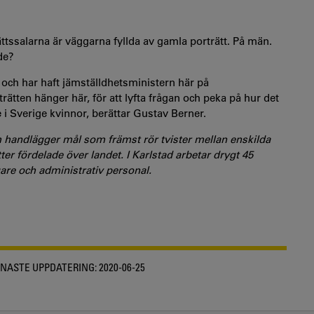
ttssalarna är väggarna fyllda av gamla porträtt. På män.
de?
och har haft jämställdhetsministern här på
rätten hänger här, för att lyfta frågan och peka på hur det
re i Sverige kvinnor, berättar Gustav Berner.
h handlägger mål som främst rör tvister mellan enskilda
er fördelade över landet. I Karlstad arbetar drygt 45
are och administrativ personal.
NASTE UPPDATERING:
2020-06-25