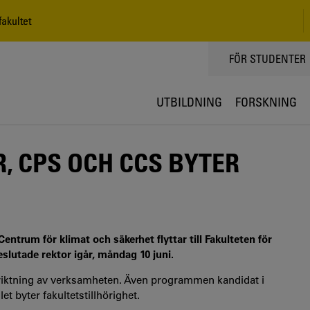
akultet
TOPPMENY
FÖR STUDENTER
UTBILDNING
FORSKNING
, CPS OCH CCS BYTER
ntrum för klimat och säkerhet flyttar till Fakulteten för
slutade rektor igår, måndag 10 juni.
nriktning av verksamheten. Även programmen kandidat i
t byter fakultetstillhörighet.