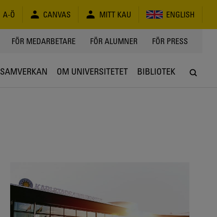
A-Ö
CANVAS
MITT KAU
ENGLISH
FÖR MEDARBETARE
FÖR ALUMNER
FÖR PRESS
SAMVERKAN
OM UNIVERSITETET
BIBLIOTEK