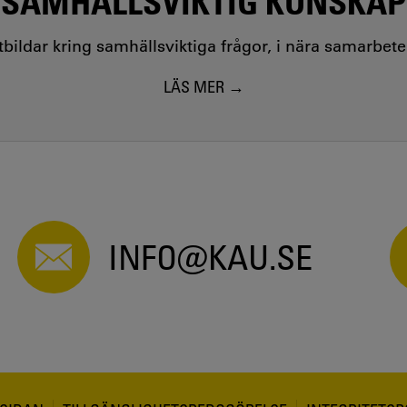
SAMHÄLLSVIKTIG KUNSKAP
utbildar kring samhällsviktiga frågor, i nära samarbet
LÄS MER
INFO@KAU.SE