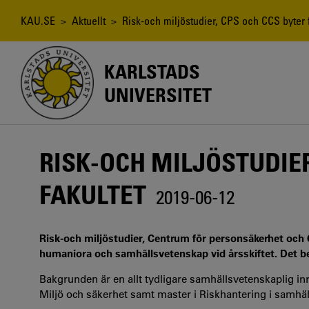
Hoppa
till
Länkstig
KAU.SE
>
Aktuellt
> Risk-och miljöstudier, CPS och CCS byter f
huvudinnehåll
KARLSTADS
UNIVERSITET
RISK-OCH MILJÖSTUDIER
FAKULTET
2019-06-12
Risk-och miljöstudier, Centrum för personsäkerhet och Ce
humaniora och samhällsvetenskap vid årsskiftet. Det be
Bakgrunden är en allt tydligare samhällsvetenskaplig i
Miljö och säkerhet samt master i Riskhantering i samhälle