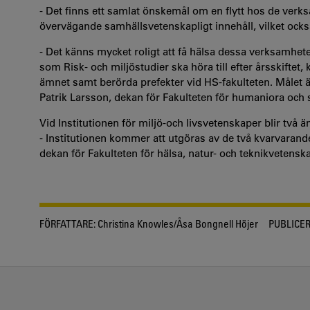
- Det finns ett samlat önskemål om en flytt hos de verk
övervägande samhällsvetenskapligt innehåll, vilket ocks
- Det känns mycket roligt att få hälsa dessa verksamhete
som Risk- och miljöstudier ska höra till efter årsskifte
ämnet samt berörda prefekter vid HS-fakulteten. Målet ä
Patrik Larsson, dekan för Fakulteten för humaniora och
Vid Institutionen för miljö-och livsvetenskaper blir två 
- Institutionen kommer att utgöras av de två kvarvaran
dekan för Fakulteten för hälsa, natur- och teknikvetensk
FÖRFATTARE:
Christina Knowles/Åsa Bongnell Höjer
PUBLICER