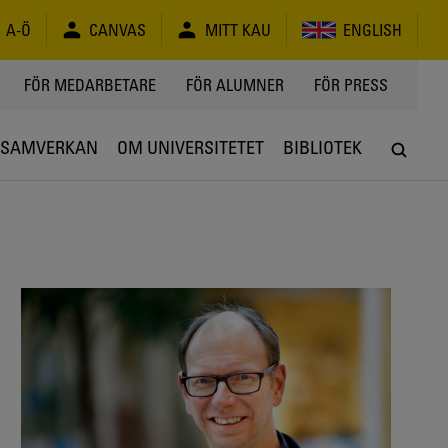
A-Ö
CANVAS
MITT KAU
ENGLISH
FÖR MEDARBETARE
FÖR ALUMNER
FÖR PRESS
SAMVERKAN
OM UNIVERSITETET
BIBLIOTEK