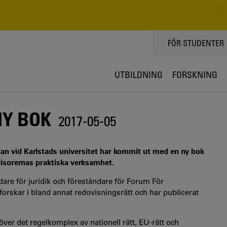
TOPPMENY
FÖR STUDENTER
UTBILDNING
FORSKNING
NY BOK
2017-05-05
lan vid Karlstads universitet har kommit ut med en ny bok
visorernas praktiska verksamhet.
are för juridik och föreståndare för Forum För
rskar i bland annat redovisningsrätt och har publicerat
över det regelkomplex av nationell rätt, EU-rätt och