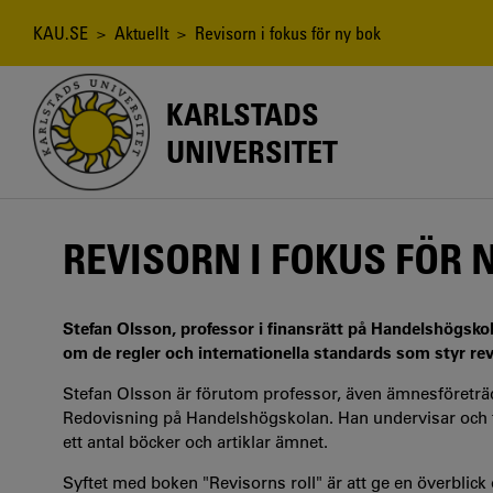
Hoppa
till
Länkstig
KAU.SE
>
Aktuellt
> Revisorn i fokus för ny bok
huvudinnehåll
KARLSTADS
UNIVERSITET
REVISORN I FOKUS FÖR 
Stefan Olsson, professor i finansrätt på Handelshögsko
om de regler och internationella standards som styr re
Stefan Olsson är förutom professor, även ämnesföreträd
Redovisning på Handelshögskolan. Han undervisar och fo
ett antal böcker och artiklar ämnet.
Syftet med boken "Revisorns roll" är att ge en överblick 