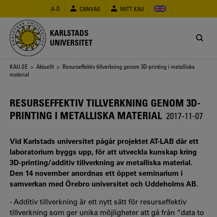
Hoppa
A-Ö
CANVAS
MITT KAU
till
huvudinnehåll
KARLSTADS
UNIVERSITET
Länkstig
KAU.SE
>
Aktuellt
> Resurseffektiv tillverkning genom 3D-printing i metalliska
material
RESURSEFFEKTIV TILLVERKNING GENOM 3D-
PRINTING I METALLISKA MATERIAL
2017-11-07
Vid Karlstads universitet pågår projektet AT-LAB där ett
laboratorium byggs upp, för att utveckla kunskap kring
3D-printing/additiv tillverkning av metalliska material.
Den 14 november anordnas ett öppet seminarium i
samverkan med Örebro universitet och Uddeholms AB.
- Additiv tillverkning är ett nytt sätt för resurseffektiv
tillverkning som ger unika möjligheter att gå från ”data to