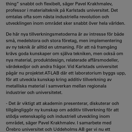
thing” snabbt och flexibelt, säger Pavel Krakhmalev,
professor i materialteknik på Karlstads universitet. Det
omtalas ofta som nästa industriella revolution och
utvecklingen inom området sker snabbt över hela världen.
De här nya tillverkningsmetoderna är av intresse för både
små, medelstora och stora företag, men implementering
av ny teknik är alltid en utmaning. För att nå framgång
krävs goda kunskaper om själva tekniken, men också om
nya material, produktdesign, relaterade affärsmodeller,
värdekedjor och andra frågor. Vid Karlstads universitet
pågår nu projektet AT-LAB där ett laboratorium byggs upp,
för att utveckla kunskap kring additiv tillverkning av
metalliska material i samverkan mellan regionala
industrier och universitetet.
- Det är viktigt att akademin presenterar, diskuterar och
tillgängliggör ny kunskap om additiv tillverkning för att
stödja vetenskaplig och industriell utveckling inom
området, säger Pavel Krakhmalev. I samarbete med
Örebro universitet och Uddeholms AB ger vi nu ett