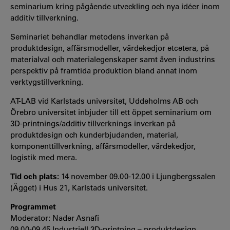
seminarium kring pågående utveckling och nya idéer inom
additiv tillverkning.
Seminariet behandlar metodens inverkan på
produktdesign, affärsmodeller, värdekedjor etcetera, på
materialval och materialegenskaper samt även industrins
perspektiv på framtida produktion bland annat inom
verktygstillverkning.
AT-LAB vid Karlstads universitet, Uddeholms AB och
Örebro universitet inbjuder till ett öppet seminarium om
3D-printnings/additiv tillverknings inverkan på
produktdesign och kunderbjudanden, material,
komponenttillverkning, affärsmodeller, värdekedjor,
logistik med mera.
Tid och plats:
14 november 09.00-12.00 i Ljungbergssalen
(Ägget) i Hus 21, Karlstads universitet.
Programmet
Moderator: Nader Asnafi
09.00-09.45 Industriell 3D-printning – produktdesign,