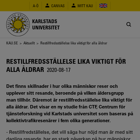
Hoppa
A-Ö
CANVAS
MITT KAU
till
huvudinnehåll
KARLSTADS
UNIVERSITET
Länkstig
KAU.SE
>
Aktuellt
> Restillfredsställelse lika viktigt för alla åldrar
RESTILLFREDSSTÄLLELSE LIKA VIKTIGT FÖR
ALLA ÅLDRAR
2020-08-17
Det finns skillnader i hur olika människor reser och
upplever sitt resande, beroende på vilken åldersgrupp
man tillhör. Däremot är restillfredsställelse lika viktigt för
alla åldrar. Det visar en ny studie från CTF, Centrum för
tjänsteforskning vid Karlstads universitet som baseras på
kollektivtrafikresenärer i fem olika generationer.
- Restillfredställelse, det vill säga hur nöjd man är med sitt
dagliga resande, har en stark påverkan på hur människor