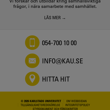
Vi forskar och utbildar kring samhällsviktiga
frågor, i nära samarbete med samhället.
LÄS MER
054-700 10 00
INFO@KAU.SE
HITTA HIT
© 2026 KARLSTADS UNIVERSITET
OM WEBBSIDAN
TILLGÄNGLIGHETSREDOGÖRELSE
INTEGRITETSPOLICY
STYRDOKUMENT OCH FÖRESKRIFTER