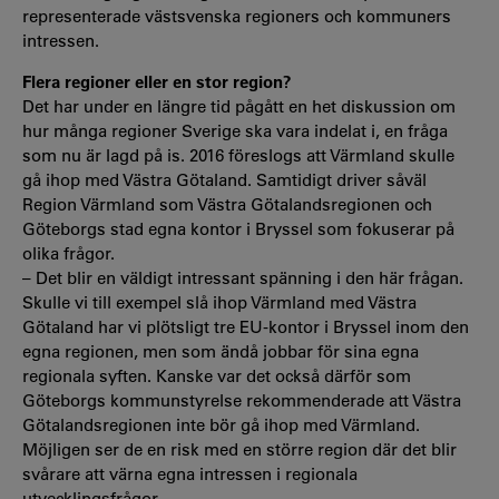
representerade västsvenska regioners och kommuners
intressen.
Flera regioner eller en stor region?
Det har under en längre tid pågått en het diskussion om
hur många regioner Sverige ska vara indelat i, en fråga
som nu är lagd på is. 2016 föreslogs att Värmland skulle
gå ihop med Västra Götaland. Samtidigt driver såväl
Region Värmland som Västra Götalandsregionen och
Göteborgs stad egna kontor i Bryssel som fokuserar på
olika frågor.
– Det blir en väldigt intressant spänning i den här frågan.
Skulle vi till exempel slå ihop Värmland med Västra
Götaland har vi plötsligt tre EU-kontor i Bryssel inom den
egna regionen, men som ändå jobbar för sina egna
regionala syften. Kanske var det också därför som
Göteborgs kommunstyrelse rekommenderade att Västra
Götalandsregionen inte bör gå ihop med Värmland.
Möjligen ser de en risk med en större region där det blir
svårare att värna egna intressen i regionala
utvecklingsfrågor