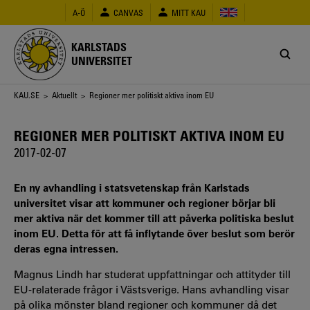
Hoppa
A-Ö
CANVAS
MITT KAU
till
huvudinnehåll
KARLSTADS
UNIVERSITET
Länkstig
KAU.SE
>
Aktuellt
> Regioner mer politiskt aktiva inom EU
REGIONER MER POLITISKT AKTIVA INOM EU
2017-02-07
En ny avhandling i statsvetenskap från Karlstads
universitet visar att kommuner och regioner börjar bli
mer aktiva när det kommer till att påverka politiska beslut
inom EU. Detta för att få inflytande över beslut som berör
deras egna intressen.
Magnus Lindh har studerat uppfattningar och attityder till
EU-relaterade frågor i Västsverige. Hans avhandling visar
på olika mönster bland regioner och kommuner då det