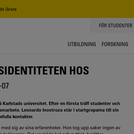
de lärare
TOPPMENY
FÖR STUDENTER
UTBILDNING
FORSKNING
SIDENTITETEN HOS
-07
Karlstads universitet. Efter en första träff studenter och
marbete. Leonardo Inostroza står i startgroparna till sin
efulla kontakter.
la med sig av sina erfarenheter. Hon tog upp saker ingen av