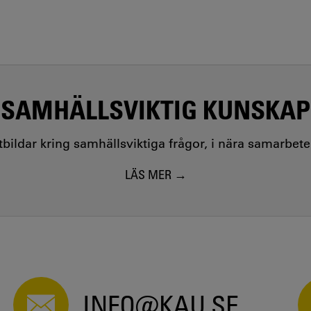
SAMHÄLLSVIKTIG KUNSKAP
utbildar kring samhällsviktiga frågor, i nära samarbet
LÄS MER
INFO@KAU.SE