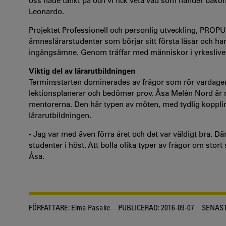
oss hade tänkt på och vi fick veta vad som händer bakom 
Leonardo.
Projektet Professionell och personlig utveckling, PROPU,
ämneslärarstudenter som börjar sitt första läsår och ha
ingångsämne. Genom träffar med människor i yrkeslivet 
Viktig del av lärarutbildningen
Terminsstarten dominerades av frågor som rör vardage
lektionsplanerar och bedömer prov. Åsa Melén Nord är
mentorerna. Den här typen av möten, med tydlig koppling 
lärarutbildningen.
- Jag var med även förra året och det var väldigt bra. Dä
studenter i höst. Att bolla olika typer av frågor om stort
Åsa.
FÖRFATTARE:
Elma Pasalic
PUBLICERAD:
2016-09-07
SENAST