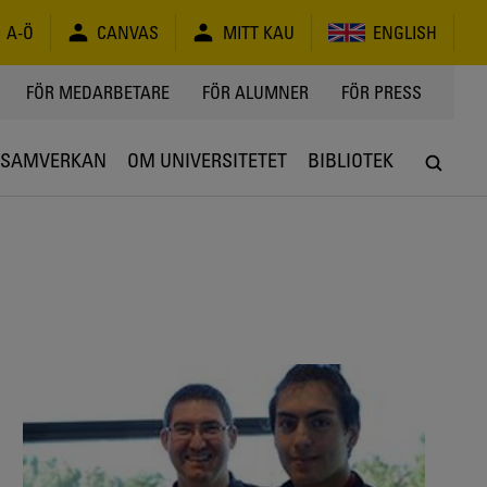
A-Ö
CANVAS
MITT KAU
ENGLISH
FÖR MEDARBETARE
FÖR ALUMNER
FÖR PRESS
SAMVERKAN
OM UNIVERSITETET
BIBLIOTEK