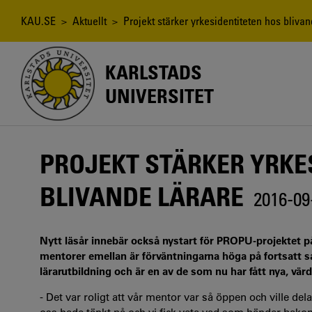
Hoppa
till
Länkstig
KAU.SE
>
Aktuellt
> Projekt stärker yrkesidentiteten hos blivan
huvudinnehåll
KARLSTADS
UNIVERSITET
PROJEKT STÄRKER YRKE
BLIVANDE LÄRARE
2016-09
Nytt läsår innebär också nystart för PROPU-projektet på 
mentorer emellan är förväntningarna höga på fortsatt sa
lärarutbildning och är en av de som nu har fått nya, värd
- Det var roligt att vår mentor var så öppen och ville de