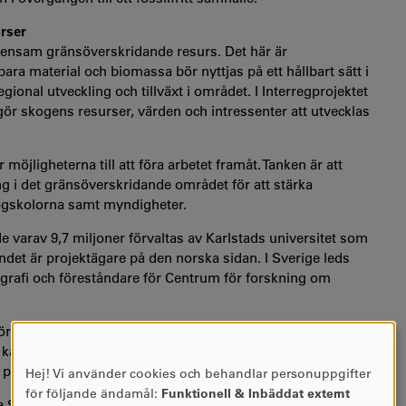
rser
emensam gränsöverskridande resurs. Det här är
ra material och biomassa bör nyttjas på ett hållbart sätt i
egional utveckling och tillväxt i området. I Interregprojektet
 skogens resurser, värden och intressenter att utvecklas
jligheterna till att föra arbetet framåt. Tanken är att
 det gränsöverskridande området för att stärka
högskolorna samt myndigheter.
de varav 9,7 miljoner förvaltas av Karlstads universitet som
ndet är projektägare på den norska sidan. I Sverige leds
ografi och föreståndare för Centrum för forskning om
r att arbeta för grön omställning och innovation i skogen.
 kan användas för hållbar innovation och nya metoder
 projektet.
Hej! Vi använder cookies och behandlar personuppgifter
ANVÄNDNING
för följande ändamål:
Funktionell & Inbäddat externt
AV
va Svensson, professor i miljövetenskap, Ida Grundel,