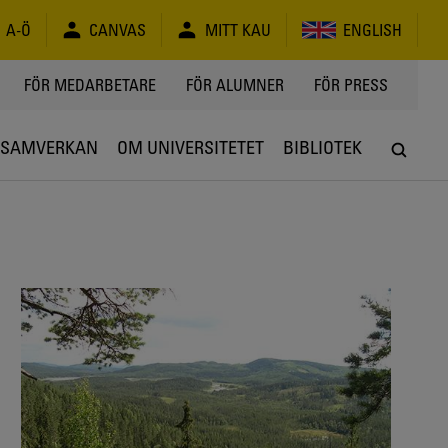
A-Ö
CANVAS
MITT KAU
ENGLISH
FÖR MEDARBETARE
FÖR ALUMNER
FÖR PRESS
SAMVERKAN
OM UNIVERSITETET
BIBLIOTEK