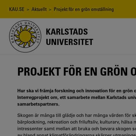
Hoppa
till
Länkstig
KAU.SE
>
Aktuellt
> Projekt för en grön omställning
huvudinnehåll
KARLSTADS
UNIVERSITET
PROJEKT FÖR EN GRÖN 
Hur ska vi främja forskning och innovation för en grön
Interregprojekt om, ett samarbete mellan Karlstads univ
samarbetspartners.
Skogen är många till glädje och har många värden för s
bärplockning, rekreation och friluftsliv, kulturarv, hälsa
intressenter samt mellan att bruka och bevara skogen 
av bland annat klimatförändringarna skärper utmaningen i