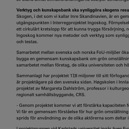
Verktyg och kunskapsbank ska synliggöra skogens resu
Skogen, i det som vi kallar Inre Skandinavien, är en g
utgångspunkten i Interregprojektet Ingoskog. Förnyelseba
ett cirkulärt kretslopp för att kunna trygga försörjning, r
Ingoskog kommer nya metoder och verktyg som synliggör
och testas.
Samarbetet mellan svenska och norska FoU-miljöer ökar mö
bygga en gemensam kunskapsbank om grön omställning i
samarbetet mellan företag, de olika universiteten och 
Sammanlagt har projektet 17,8 miljoner till sitt förfogan
är projektägare på den svenska sidan. Høgskolen i Innla
projektet av Margareta Dahlström, professor i kulturge
regionalt samhällsbyggande, CRS.
- Genom projektet kommer vi att förstärka kapaciteten fö
Vi får en gemensam förståelse för hur grön omställning
sprids för användning av de olika aktörerna som deltar i
I projektgruppen vid Karlstads universitet ingår även E