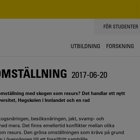
TOPPMENY
FÖR STUDENTER
UTBILDNING
FORSKNING
OMSTÄLLNING
2017-06-20
 omställning med skogen som resurs? Det handlar ett nytt
ersitet, Høgskolen i Innlandet och en rad
kogsnäringen, besöksnäringen, jakt, svamp- och
 med mera. Det finns emellertid konflikter mellan olika
som resurs. Den gröna omställningen som krävs på grund
 övergången till ett fossilfritt samhälle.