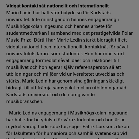
Vidgat kontaktnät nationellt och internationellt
Marie Ledin har haft stor betydelse för Karlstads
universitet. Inte minst genom hennes engagemang i
Musikhögskolan Ingesund och hennes arbete för
studentmedverkan i samband med det prestigefyllda Polar
Music Prize. Därtill har Marie Ledin starkt bidragit till ett
vidgat, nationellt och internationellt, kontaktnät för såväl
universitetets lärare som studenter. Hon har med stort
engagemang förmedlat såväl idéer och relationer till
musiklivet och hon agerar själv referensperson så att
utbildningar och miljöer vid universitetet utvecklas och
stärks. Marie Ledin har genom sina gärningar skickligt
bidragit till att främja samspelet mellan utbildningar vid
Karlstads universitet och den omgivande
musikbranschen.
- Marie Ledins engagemang i Musikhögskolan Ingesund
har haft stor betydelse för våra studenter och hon är en
mycket värdig hedersdoktor, säger Patrik Larsson, dekan
för fakulteten för humaniora och samhällsvetenskap vid