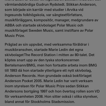
värmlandsbördiga Gudrun Rydstedt. Stikkan Anderson,
som började sin karriär med studier i Arvika vid
Ingesunds folkhögskola, var sångtextförfattare,
musikförläggare, kompositör, manager, medgrundare av
ABBA och startade skivbolaget Polar Music och
musikförlaget Sweden Music, samt instiftare av Polar
Music Prize.
Präglad av sin uppväxt, med verksamma föräldrar i
musikbranschen, startade Marie Ledin det egna
skivbolaget The Record Station i mitten av 80-talet. Det
köptes snart upp av den tyska storkoncernen
Bertelsmann/BMG, men hon fortsatte arbeta inom BMG
till 1993 då hon startade ytterligare ett nytt skivbolag,
Anderson Records. Hon grundade också bokförlaget
Anderson Pocket 2005. Marie Ledin har varit verksam
inom styrelsen för Polar Music Prize sedan Stikkan
Andersons bortgång 1997 och hon övertog rollen som VD
för verksamheten 2008. Hon sitter också i olika styrelser,
bland annat för Stockholms Stadsmission.