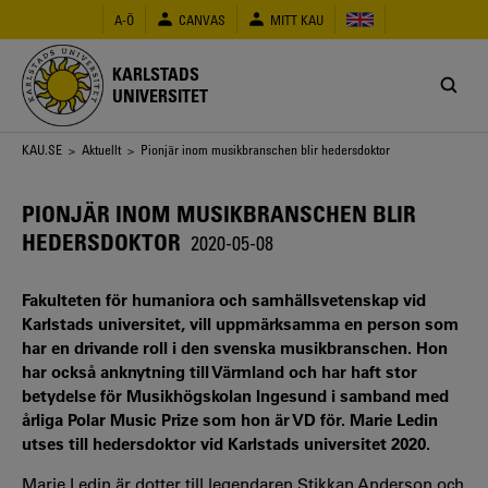
Hoppa
A-Ö
CANVAS
MITT KAU
till
huvudinnehåll
KARLSTADS
UNIVERSITET
Länkstig
KAU.SE
>
Aktuellt
> Pionjär inom musikbranschen blir hedersdoktor
PIONJÄR INOM MUSIKBRANSCHEN BLIR
HEDERSDOKTOR
2020-05-08
Fakulteten för humaniora och samhällsvetenskap vid
Karlstads universitet, vill uppmärksamma en person som
har en drivande roll i den svenska musikbranschen. Hon
har också anknytning till Värmland och har haft stor
betydelse för Musikhögskolan Ingesund i samband med
årliga Polar Music Prize som hon är VD för. Marie Ledin
utses till hedersdoktor vid Karlstads universitet 2020.
Marie Ledin är dotter till legendaren Stikkan Anderson och