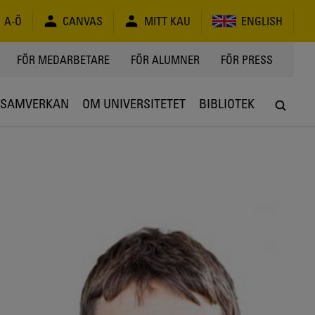
A-Ö
CANVAS
MITT KAU
ENGLISH
FÖR MEDARBETARE
FÖR ALUMNER
FÖR PRESS
SAMVERKAN
OM UNIVERSITETET
BIBLIOTEK