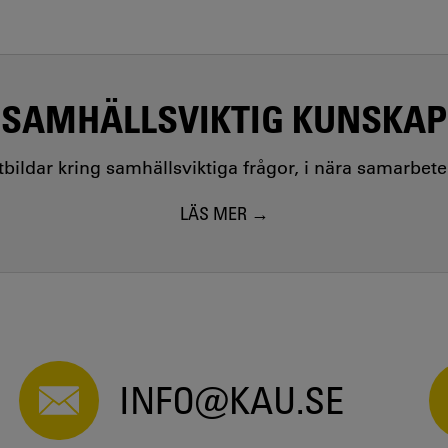
SAMHÄLLSVIKTIG KUNSKAP
utbildar kring samhällsviktiga frågor, i nära samarbet
LÄS MER
INFO@KAU.SE