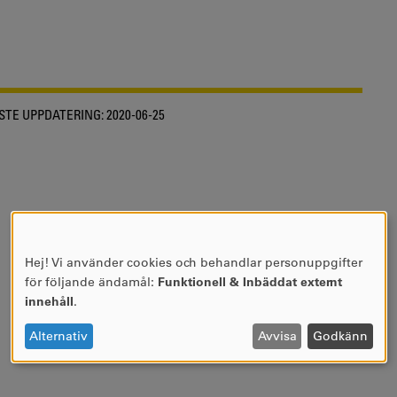
STE UPPDATERING:
2020-06-25
Hej! Vi använder cookies och behandlar personuppgifter
ANVÄNDNING
för följande ändamål:
Funktionell & Inbäddat externt
AV
innehåll
.
PERSONUPPGIFTER
OCH
Alternativ
Avvisa
Godkänn
COOKIES