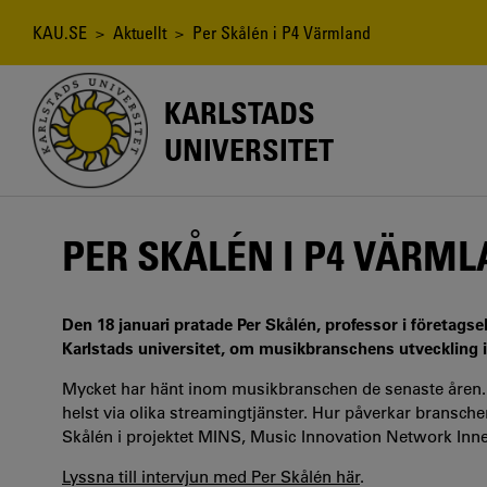
Hoppa
till
Länkstig
KAU.SE
>
Aktuellt
> Per Skålén i P4 Värmland
huvudinnehåll
KARLSTADS
UNIVERSITET
PER SKÅLÉN I P4 VÄRM
Den 18 januari pratade Per Skålén, professor i företags
Karlstads universitet, om musikbranschens utveckling i
Mycket har hänt inom musikbranschen de senaste åren. M
helst via olika streamingtjänster. Hur påverkar bransch
Skålén i projektet MINS, Music Innovation Network Inne
Lyssna till intervjun med Per Skålén här
.