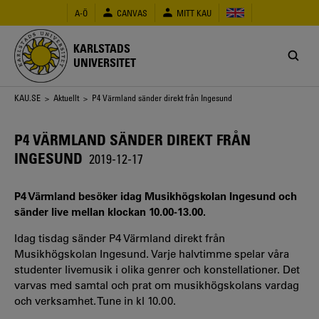
Hoppa
A-Ö
CANVAS
MITT KAU
till
huvudinnehåll
KARLSTADS
UNIVERSITET
Länkstig
KAU.SE
>
Aktuellt
> P4 Värmland sänder direkt från Ingesund
P4 VÄRMLAND SÄNDER DIREKT FRÅN
INGESUND
2019-12-17
P4 Värmland besöker idag Musikhögskolan Ingesund och
sänder live mellan klockan 10.00-13.00.
Idag tisdag sänder P4 Värmland direkt från
Musikhögskolan Ingesund. Varje halvtimme spelar våra
studenter livemusik i olika genrer och konstellationer. Det
varvas med samtal och prat om musikhögskolans vardag
och verksamhet. Tune in kl 10.00.