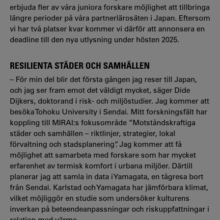
erbjuda fler av våra juniora forskare möjlighet att tillbringa
längre perioder på våra partnerlärosäten i Japan. Eftersom
vi har två platser kvar kommer vi därför att annonsera en
deadline till den nya utlysning under hösten 2025.
RESILIENTA STÄDER OCH SAMHÄLLEN
– För min del blir det första gången jag reser till Japan,
och jag ser fram emot det väldigt mycket, säger Dide
Dijkers, doktorand i risk- och miljöstudier. Jag kommer att
besöka Tohoku University i Sendai. Mitt forskningsfält har
koppling till MIRAI:s fokusområde ”Motståndskraftiga
städer och samhällen – riktlinjer, strategier, lokal
förvaltning och stadsplanering”. Jag kommer att få
möjlighet att samarbeta med forskare som har mycket
erfarenhet av termisk komfort i urbana miljöer. Därtill
planerar jag att samla in data i Yamagata, en tågresa bort
från Sendai. Karlstad och Yamagata har jämförbara klimat,
vilket möjliggör en studie som undersöker kulturens
inverkan på beteendeanpassningar och riskuppfattningar i
relation med värme.