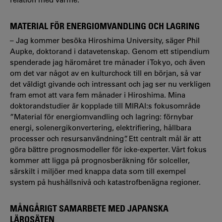
MATERIAL FÖR ENERGIOMVANDLING OCH LAGRING
– Jag kommer besöka Hiroshima University, säger Phil
Aupke, doktorand i datavetenskap. Genom ett stipendium
spenderade jag häromåret tre månader i Tokyo, och även
om det var något av en kulturchock till en början, så var
det väldigt givande och intressant och jag ser nu verkligen
fram emot att vara fem månader i Hiroshima. Mina
doktorandstudier är kopplade till MIRAI:s fokusområde
”Material för energiomvandling och lagring: förnybar
energi, solenergikonvertering, elektrifiering, hållbara
processer och resursanvändning”. Ett centralt mål är att
göra bättre prognosmodeller för icke-experter. Vårt fokus
kommer att ligga på prognosberäkning för solceller,
särskilt i miljöer med knappa data som till exempel
system på hushållsnivå och katastrofbenägna regioner.
MÅNGÅRIGT SAMARBETE MED JAPANSKA
LÄROSÄTEN