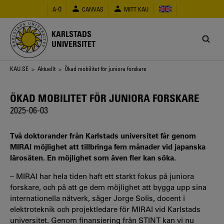
Hoppa
A-Ö
CANVAS
MITT KAU
till
huvudinnehåll
KARLSTADS
UNIVERSITET
Länkstig
KAU.SE
>
Aktuellt
> Ökad mobilitet för juniora forskare
ÖKAD MOBILITET FÖR JUNIORA FORSKARE
2025-06-03
Två doktorander från Karlstads universitet får genom
MIRAI möjlighet att tillbringa fem månader vid japanska
lärosäten. En möjlighet som även fler kan söka.
– MIRAI har hela tiden haft ett starkt fokus på juniora
forskare, och på att ge dem möjlighet att bygga upp sina
internationella nätverk, säger Jorge Solis, docent i
elektroteknik och projektledare för MIRAI vid Karlstads
universitet. Genom finansiering från STINT kan vi nu