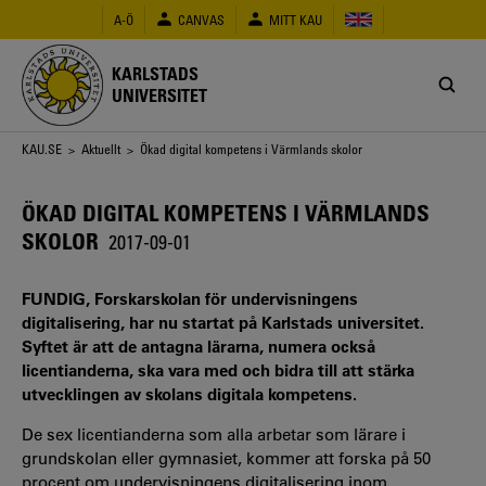
Hoppa
A-Ö
CANVAS
MITT KAU
till
huvudinnehåll
KARLSTADS
UNIVERSITET
Länkstig
KAU.SE
>
Aktuellt
> Ökad digital kompetens i Värmlands skolor
ÖKAD DIGITAL KOMPETENS I VÄRMLANDS
SKOLOR
2017-09-01
FUNDIG, Forskarskolan för undervisningens
digitalisering, har nu startat på Karlstads universitet.
Syftet är att de antagna lärarna, numera också
licentianderna, ska vara med och bidra till att stärka
utvecklingen av skolans digitala kompetens.
De sex licentianderna som alla arbetar som lärare i
grundskolan eller gymnasiet, kommer att forska på 50
procent om undervisningens digitalisering inom