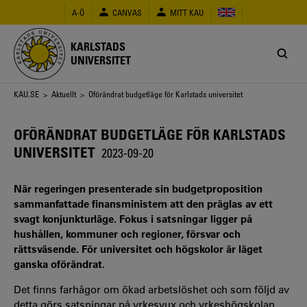
Hoppa
A-Ö
CANVAS
MITT KAU
till
huvudinnehåll
KARLSTADS
UNIVERSITET
Länkstig
KAU.SE
>
Aktuellt
> Oförändrat budgetläge för Karlstads universitet
OFÖRÄNDRAT BUDGETLÄGE FÖR KARLSTADS
UNIVERSITET
2023-09-20
När regeringen presenterade sin budgetproposition
sammanfattade finansministern att den präglas av ett
svagt konjunkturläge. Fokus i satsningar ligger på
hushållen, kommuner och regioner, försvar och
rättsväsende. För universitet och högskolor är läget
ganska oförändrat.
Det finns farhågor om ökad arbetslöshet och som följd av
detta görs satsningar på yrkesvux och yrkeshögskolan.