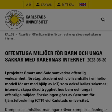
Hoppa
A-Ö
CANVAS
MITT KAU
till
huvudinnehåll
KARLSTADS
UNIVERSITET
Länkstig
KAU.SE
>
Aktuellt
> Offentliga miljöer för barn och unga säkras med sakernas
internet
OFFENTLIGA MILJÖER FÖR BARN OCH UNGA
SÄKRAS MED SAKERNAS INTERNET
2023-08-30
I projektet Smart and Safe samverkar offentlig
verksamhet, företag, akademi och civilsamhälle i en helix-
modell för att med hjälp av IoT, som också kallas sakernas
internet, skapa ökad trygghet hos barn och unga i
offentliga miljöer. Forskningen görs av Centrum för
tjänsteforskning (CTF) vid Karlstads universitet.
Komplexa samhällsutmaningar kräver komplexa lösningar