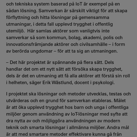
och tekniska system baserad på IoT är exempel på en
sådan lösning. Samverkan är särskilt viktigt för att skapa
förflyttning och hitta lösningar på gemensamma
utmaningar, i detta fall upplevd trygghet i offentlig
utemiljö. Här samlas aktörer som vanligtvis inte
samverkar så som kommun, bolag, akademi, polis och
innovationsfrämjande aktörer och civilsamhälle – i form
av berörda ungdomar – för att ta sig an utmaningen.
– Det här projektet är spännande på flera sätt. Dels
handlar det om ett nytt sätt att försöka skapa trygghet,
dels är det en utmaning att få alla aktörer att förstå sin roll
i helheten, säger Erik Wästlund, docent i psykologi.
I projektet ska lösningar och metoder utvecklas, testas och
utvärderas och en grund för samverkan etableras. Målet
är att öka upplevd trygghet hos barn och unga i offentliga
miljöer genom användning av IoT-lösningar med syfte att
dra nytta av och möjliggöra användningen av modern
teknik och smarta lösningar i allmänna miljöer. Andra mål
är att med smartare metoder effektivare kunna gå från