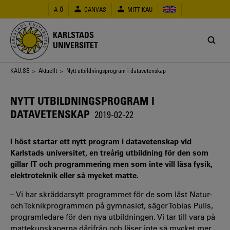
Hoppa
A-Ö
CANVAS
MITT KAU
till
huvudinnehåll
KARLSTADS
UNIVERSITET
Länkstig
KAU.SE
>
Aktuellt
> Nytt utbildningsprogram i datavetenskap
NYTT UTBILDNINGSPROGRAM I
DATAVETENSKAP
2019-02-22
I höst startar ett nytt program i datavetenskap vid
Karlstads universitet, en treårig utbildning för den som
gillar IT och programmering men som inte vill läsa fysik,
elektroteknik eller så mycket matte.
– Vi har skräddarsytt programmet för de som läst Natur-
och Teknikprogrammen på gymnasiet, säger Tobias Pulls,
programledare för den nya utbildningen. Vi tar till vara på
mattekunskaperna därifrån och läser inte så mycket mer