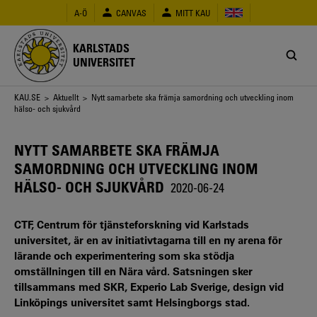
Hoppa
A-Ö
CANVAS
MITT KAU
till
huvudinnehåll
KARLSTADS
UNIVERSITET
Länkstig
KAU.SE
>
Aktuellt
> Nytt samarbete ska främja samordning och utveckling inom
hälso- och sjukvård
NYTT SAMARBETE SKA FRÄMJA
SAMORDNING OCH UTVECKLING INOM
HÄLSO- OCH SJUKVÅRD
2020-06-24
CTF, Centrum för tjänsteforskning vid Karlstads
universitet, är en av initiativtagarna till en ny arena för
lärande och experimentering som ska stödja
omställningen till en Nära vård. Satsningen sker
tillsammans med SKR, Experio Lab Sverige, design vid
Linköpings universitet samt Helsingborgs stad.