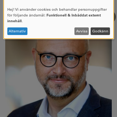
Hej! Vi använder cookies och behandlar personuppgifter
ANVÄNDNING
för följande ändamål:
Funktionell & Inbäddat externt
AV
innehåll
.
PERSONUPPGIFTER
OCH
Alternativ
Avvisa
Godkänn
COOKIES