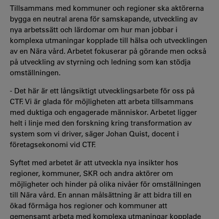
Tillsammans med kommuner och regioner ska aktörerna
bygga en neutral arena för samskapande, utveckling av
nya arbetssätt och lärdomar om hur man jobbar i
komplexa utmaningar kopplade till hälsa och utvecklingen
av en Nära vård. Arbetet fokuserar på görande men också
på utveckling av styrning och ledning som kan stödja
omställningen.
- Det här är ett långsiktigt utvecklingsarbete för oss på
CTF. Vi är glada för möjligheten att arbeta tillsammans
med duktiga och engagerade människor. Arbetet ligger
helt i linje med den forskning kring transformation av
system som vi driver, säger Johan Quist, docent i
företagsekonomi vid CTF.
Syftet med arbetet är att utveckla nya insikter hos
regioner, kommuner, SKR och andra aktörer om
möjligheter och hinder på olika nivåer för omställningen
till Nära vård. En annan målsättning är att bidra till en
ökad förmåga hos regioner och kommuner att
gemensamt arbeta med komplexa utmaningar kopplade