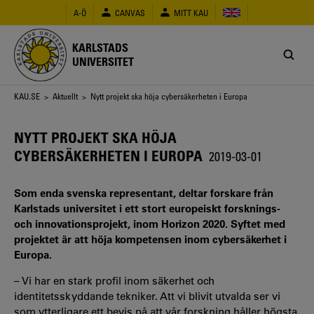
Hoppa
A-Ö
CANVAS
MITT KAU
till
huvudinnehåll
KARLSTADS
UNIVERSITET
Länkstig
KAU.SE
>
Aktuellt
> Nytt projekt ska höja cybersäkerheten i Europa
NYTT PROJEKT SKA HÖJA
CYBERSÄKERHETEN I EUROPA
2019-03-01
Som enda svenska representant, deltar forskare från
Karlstads universitet i ett stort europeiskt forsknings-
och innovationsprojekt, inom Horizon 2020. Syftet med
projektet är att höja kompetensen inom cybersäkerhet i
Europa.
– Vi har en stark profil inom säkerhet och
identitetsskyddande tekniker. Att vi blivit utvalda ser vi
som ytterligare ett bevis på att vår forskning håller högsta