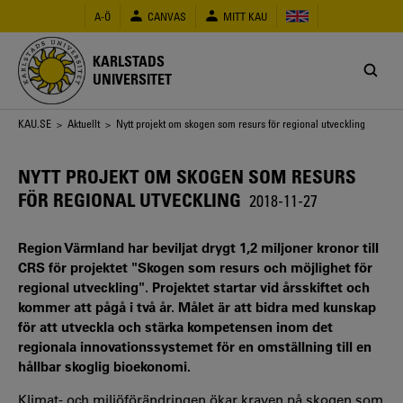
Hoppa
A-Ö
CANVAS
MITT KAU
till
huvudinnehåll
KARLSTADS
UNIVERSITET
Länkstig
KAU.SE
>
Aktuellt
> Nytt projekt om skogen som resurs för regional utveckling
NYTT PROJEKT OM SKOGEN SOM RESURS
FÖR REGIONAL UTVECKLING
2018-11-27
Region Värmland har beviljat drygt 1,2 miljoner kronor till
CRS för projektet "Skogen som resurs och möjlighet för
regional utveckling". Projektet startar vid årsskiftet och
kommer att pågå i två år. Målet är att bidra med kunskap
för att utveckla och stärka kompetensen inom det
regionala innovationssystemet för en omställning till en
hållbar skoglig bioekonomi.
Klimat- och miljöförändringen ökar kraven på skogen som