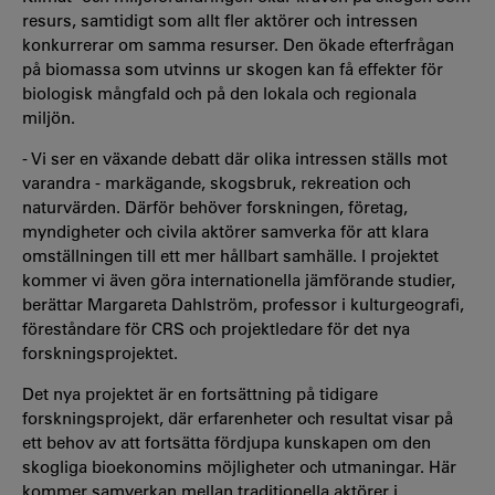
resurs, samtidigt som allt fler aktörer och intressen
konkurrerar om samma resurser. Den ökade efterfrågan
på biomassa som utvinns ur skogen kan få effekter för
biologisk mångfald och på den lokala och regionala
miljön.
- Vi ser en växande debatt där olika intressen ställs mot
varandra - markägande, skogsbruk, rekreation och
naturvärden. Därför behöver forskningen, företag,
myndigheter och civila aktörer samverka för att klara
omställningen till ett mer hållbart samhälle. I projektet
kommer vi även göra internationella jämförande studier,
berättar Margareta Dahlström, professor i kulturgeografi,
föreståndare för CRS och projektledare för det nya
forskningsprojektet.
Det nya projektet är en fortsättning på tidigare
forskningsprojekt, där erfarenheter och resultat visar på
ett behov av att fortsätta fördjupa kunskapen om den
skogliga bioekonomins möjligheter och utmaningar. Här
kommer samverkan mellan traditionella aktörer i