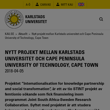
Hoppa
A-Ö
CANVAS
MITT KAU
till
huvudinnehåll
KARLSTADS
UNIVERSITET
Länkstig
KAU.SE
>
Aktuellt
> Nytt projekt mellan Karlstads universitet och Cape Peninsula
University of Technology, Cape Town
NYTT PROJEKT MELLAN KARLSTADS
UNIVERSITET OCH CAPE PENINSULA
UNIVERSITY OF TECHNOLOGY, CAPE TOWN
2018-04-05
Projektet ”Internationalisation for knowledge partnership
and social transformation”, är ett av tio STINT projekt av
femtionio sökande som fick finansiering inom
programmet Joint South Africa-Sweden Research
Collaboration. Syftet med projektet är att studera