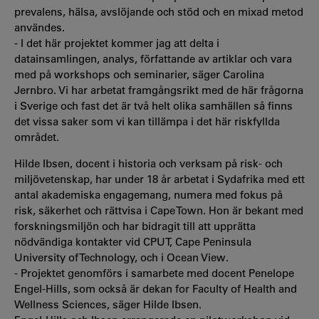
prevalens, hälsa, avslöjande och stöd och en mixad metod
användes.
- I det här projektet kommer jag att delta i
datainsamlingen, analys, författande av artiklar och vara
med på workshops och seminarier, säger Carolina
Jernbro. Vi har arbetat framgångsrikt med de här frågorna
i Sverige och fast det är två helt olika samhällen så finns
det vissa saker som vi kan tillämpa i det här riskfyllda
området.
Hilde Ibsen, docent i historia och verksam på risk- och
miljövetenskap, har under 18 år arbetat i Sydafrika med ett
antal akademiska engagemang, numera med fokus på
risk, säkerhet och rättvisa i Cape Town. Hon är bekant med
forskningsmiljön och har bidragit till att upprätta
nödvändiga kontakter vid CPUT, Cape Peninsula
University of Technology, och i Ocean View.
- Projektet genomförs i samarbete med docent Penelope
Engel-Hills, som också är dekan for Faculty of Health and
Wellness Sciences, säger Hilde Ibsen.