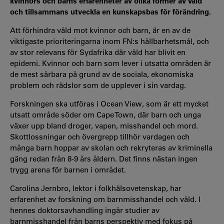
kvinnors och barns erfarenheter av olika former av våld
och tillsammans utveckla en kunskapsbas för förändring.
Att förhindra våld mot kvinnor och barn, är en av de
viktigaste prioriteringarna inom FN:s hållbarhetsmål, och
av stor relevans för Sydafrika där våld har blivit en
epidemi. Kvinnor och barn som lever i utsatta områden är
de mest sårbara på grund av de sociala, ekonomiska
problem och rädslor som de upplever i sin vardag.
Forskningen ska utföras i Ocean View, som är ett mycket
utsatt område söder om Cape Town, där barn och unga
växer upp bland droger, vapen, misshandel och mord.
Skottlossningar och övergrepp tillhör vardagen och
många barn hoppar av skolan och rekryteras av kriminella
gäng redan från 8-9 års åldern. Det finns nästan ingen
trygg arena för barnen i området.
Carolina Jernbro, lektor i folkhälsovetenskap, har
erfarenhet av forskning om barnmisshandel och våld. I
hennes doktorsavhandling ingår studier av
barnmisshandel från barns perspektiv med fokus på