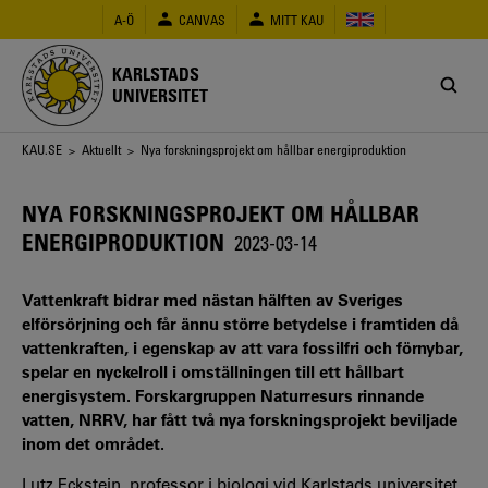
Hoppa
A-Ö
CANVAS
MITT KAU
till
huvudinnehåll
KARLSTADS
UNIVERSITET
Länkstig
KAU.SE
>
Aktuellt
> Nya forskningsprojekt om hållbar energiproduktion
NYA FORSKNINGSPROJEKT OM HÅLLBAR
ENERGIPRODUKTION
2023-03-14
Vattenkraft bidrar med nästan hälften av Sveriges
elförsörjning och får ännu större betydelse i framtiden då
vattenkraften, i egenskap av att vara fossilfri och förnybar,
spelar en nyckelroll i omställningen till ett hållbart
energisystem. Forskargruppen Naturresurs rinnande
vatten, NRRV, har fått två nya forskningsprojekt beviljade
inom det området.
Lutz Eckstein, professor i biologi vid Karlstads universitet,