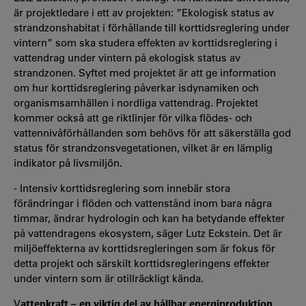
är projektledare i ett av projekten: ”Ekologisk status av
strandzonshabitat i förhållande till korttidsreglering under
vintern” som ska studera effekten av korttidsreglering i
vattendrag under vintern på ekologisk status av
strandzonen. Syftet med projektet är att ge information
om hur korttidsreglering påverkar isdynamiken och
organismsamhällen i nordliga vattendrag. Projektet
kommer också att ge riktlinjer för vilka flödes- och
vattennivåförhållanden som behövs för att säkerställa god
status för strandzonsvegetationen, vilket är en lämplig
indikator på livsmiljön.
-
Intensiv korttidsreglering som innebär stora
förändringar i flöden och vattenstånd inom bara några
timmar, ändrar hydrologin och kan ha betydande effekter
på vattendragens ekosystem, säger Lutz Eckstein. Det är
miljöeffekterna av korttidsregleringen som är fokus för
detta projekt och särskilt korttidsregleringens effekter
under vintern som är otillräckligt kända.
V
attenkraft – en viktig del av hållbar energiproduktion