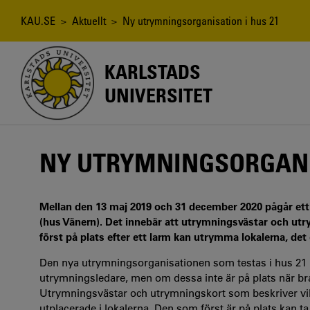
Hoppa
till
Länkstig
KAU.SE
>
Aktuellt
> Ny utrymningsorganisation i hus 21
huvudinnehåll
KARLSTADS
UNIVERSITET
NY UTRYMNINGSORGANIS
Mellan den 13 maj 2019 och 31 december 2020 pågår ett 
(hus Vänern). Det innebär att utrymningsvästar och utr
först på plats efter ett larm kan utrymma lokalerna, det
Den nya utrymningsorganisationen som testas i hus 21 in
utrymningsledare, men om dessa inte är på plats när br
Utrymningsvästar och utrymningskort som beskriver v
utplacerade i lokalerna. Den som först är på plats kan 