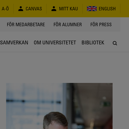
A-Ö
CANVAS
MITT KAU
ENGLISH
FÖR MEDARBETARE
FÖR ALUMNER
FÖR PRESS
SAMVERKAN
OM UNIVERSITETET
BIBLIOTEK