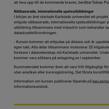
att leva upp till de kommande kraven, berättar Tobias Pul
Nätbaserade, internationella spetsutbildningar
I början av året startade Karlstads universitet ett projek
erbjuda nätbaserade, internationella spetsutbildningar
utbildning tillsammans med industrin som behandlar lag
dataskyddsförordningen.
- Kursen kommer att erbjudas på distans och är uppdelad
egen takt. Alla delar tillsammans motsvarar 7,5 högskol
forskare i datavetenskap vid Karlstads universitet. Und
kommer vara sökbara på antagning.se i september.
Kursmaterialet kommer även att vara fritt tillgängligt fö
utan ansökan eller kursregistrering. Det första kurstillfäl
Information om kursen publiceras löpande på
kau.se/cs
informationsutskick.