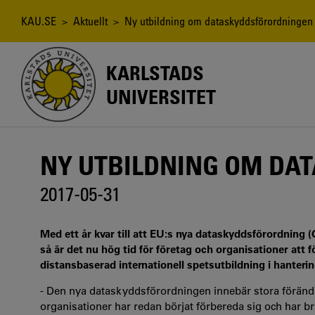
Hoppa
till
Länkstig
KAU.SE
>
Aktuellt
> Ny utbildning om dataskyddsförordningen
huvudinnehåll
KARLSTADS
UNIVERSITET
NY UTBILDNING OM DA
2017-05-31
Med ett år kvar till att EU:s nya dataskyddsförordning 
så är det nu hög tid för företag och organisationer att f
distansbaserad internationell spetsutbildning i hanteri
- Den nya dataskyddsförordningen innebär stora förändr
organisationer har redan börjat förbereda sig och har br