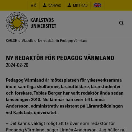
Hoppa
A-Ö
CANVAS
MITT KAU
till
huvudinnehåll
KARLSTADS
UNIVERSITET
Länkstig
KAU.SE
>
Aktuellt
> Ny redaktör för Pedagog Värmland
NY REDAKTÖR FÖR PEDAGOG VÄRMLAND
2024-02-20
Pedagog Värmland är mötesplatsen för yrkesverksamma
inom samtliga skolformer, lärarutbildare, lärarstudenter
och forskare. Tobias Berger har varit redaktör ända sedan
lanseringen 2013. Nu lämnar han över till Linnéa
Andersson, administrativ assistent på Lärarutbildningen
vid Karlstads universitet.
– Det känns väldigt roligt att ta över som redaktör för
Pedagog Värmland, säger Linnéa Andersson. Jag håller nu