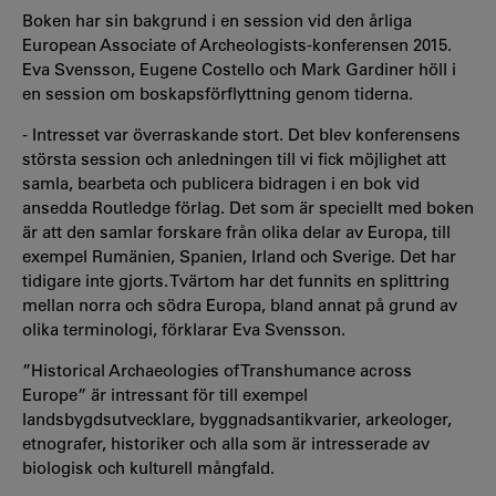
Boken har sin bakgrund i en session vid den årliga
European Associate of Archeologists-konferensen 2015.
Eva Svensson, Eugene Costello och Mark Gardiner höll i
en session om boskapsförflyttning genom tiderna.
- Intresset var överraskande stort. Det blev konferensens
största session och anledningen till vi fick möjlighet att
samla, bearbeta och publicera bidragen i en bok vid
ansedda Routledge förlag. Det som är speciellt med boken
är att den samlar forskare från olika delar av Europa, till
exempel Rumänien, Spanien, Irland och Sverige. Det har
tidigare inte gjorts. Tvärtom har det funnits en splittring
mellan norra och södra Europa, bland annat på grund av
olika terminologi, förklarar Eva Svensson.
”Historical Archaeologies of Transhumance across
Europe” är intressant för till exempel
landsbygdsutvecklare, byggnadsantikvarier, arkeologer,
etnografer, historiker och alla som är intresserade av
biologisk och kulturell mångfald.