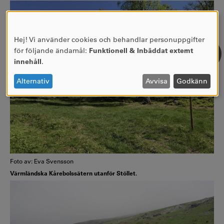
Hej! Vi använder cookies och behandlar personuppgifter
ANVÄNDNING
för följande ändamål:
Funktionell & Inbäddat externt
AV
innehåll
.
PERSONUPPGIFTER
OCH
Alternativ
Avvisa
Godkänn
COOKIES
Foto av: Eva Svensson
Värmländska Kårebolssätern utanför Stöllet.