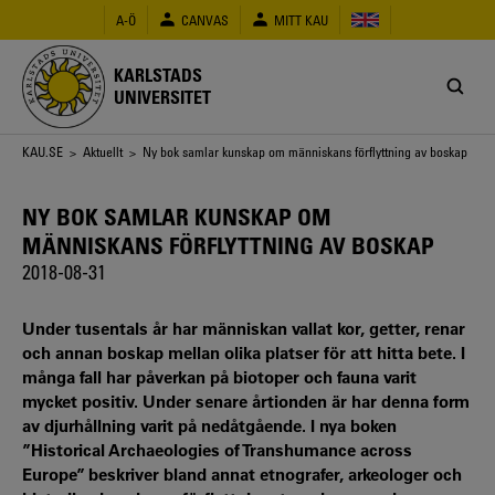
Hoppa
A-Ö
CANVAS
MITT KAU
till
huvudinnehåll
KARLSTADS
UNIVERSITET
Länkstig
KAU.SE
>
Aktuellt
> Ny bok samlar kunskap om människans förflyttning av boskap
NY BOK SAMLAR KUNSKAP OM
MÄNNISKANS FÖRFLYTTNING AV BOSKAP
2018-08-31
Under tusentals år har människan vallat kor, getter, renar
och annan boskap mellan olika platser för att hitta bete. I
många fall har påverkan på biotoper och fauna varit
mycket positiv. Under senare årtionden är har denna form
av djurhållning varit på nedåtgående. I nya boken
”Historical Archaeologies of Transhumance across
Europe” beskriver bland annat etnografer, arkeologer och