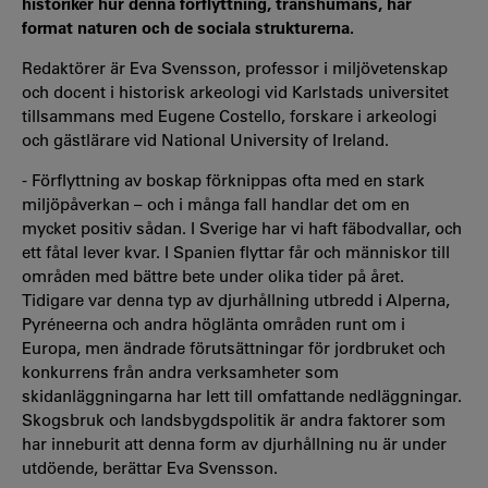
historiker hur denna förflyttning, transhumans, har
format naturen och de sociala strukturerna.
Redaktörer är Eva Svensson, professor i miljövetenskap
och docent i historisk arkeologi vid Karlstads universitet
tillsammans med Eugene Costello, forskare i arkeologi
och gästlärare vid National University of Ireland.
- Förflyttning av boskap förknippas ofta med en stark
miljöpåverkan – och i många fall handlar det om en
mycket positiv sådan. I Sverige har vi haft fäbodvallar, och
ett fåtal lever kvar. I Spanien flyttar får och människor till
områden med bättre bete under olika tider på året.
Tidigare var denna typ av djurhållning utbredd i Alperna,
Pyréneerna och andra höglänta områden runt om i
Europa, men ändrade förutsättningar för jordbruket och
konkurrens från andra verksamheter som
skidanläggningarna har lett till omfattande nedläggningar.
Skogsbruk och landsbygdspolitik är andra faktorer som
har inneburit att denna form av djurhållning nu är under
utdöende, berättar Eva Svensson.