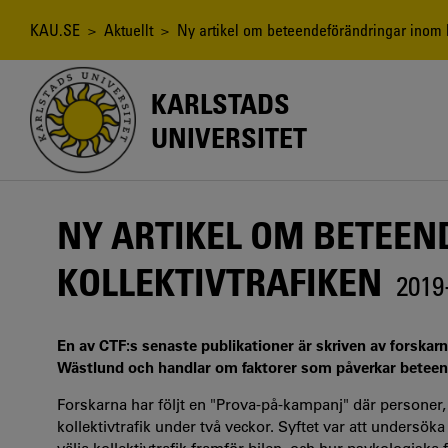
Hoppa
till
Länkstig
KAU.SE
>
Aktuellt
> Ny artikel om beteendeförändringar inom ko
huvudinnehåll
KARLSTADS
UNIVERSITET
NY ARTIKEL OM BETEE
KOLLEKTIVTRAFIKEN
2019
En av CTF:s senaste publikationer är skriven av forskarn
Wästlund och handlar om faktorer som påverkar beteende
Forskarna har följt en "Prova-på-kampanj" där personer, 
kollektivtrafik under två veckor. Syftet var att undersö