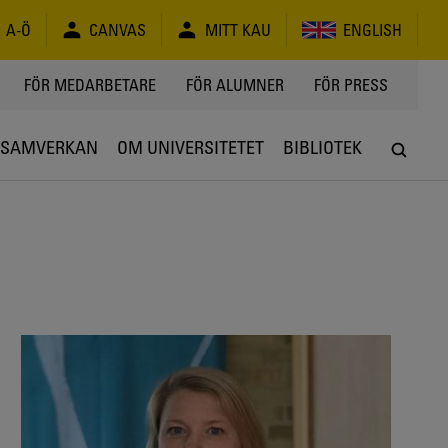
A-Ö
CANVAS
MITT KAU
ENGLISH
FÖR MEDARBETARE
FÖR ALUMNER
FÖR PRESS
SAMVERKAN
OM UNIVERSITETET
BIBLIOTEK