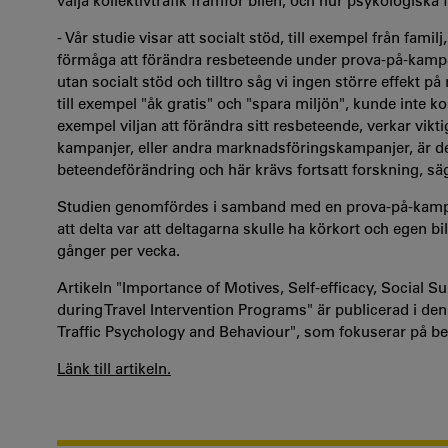
välja kollektivtrafik framför bilen, och hur psykologiska
- Vår studie visar att socialt stöd, till exempel från familj,
förmåga att förändra resbeteende under prova-på-kampa
utan socialt stöd och tilltro såg vi ingen större effekt 
till exempel "åk gratis" och "spara miljön", kunde inte ko
exempel viljan att förändra sitt resbeteende, verkar vikti
kampanjer, eller andra marknadsföringskampanjer, är det
beteendeförändring och här krävs fortsatt forskning, säg
Studien genomfördes i samband med en prova-på-kampanj
att delta var att deltagarna skulle ha körkort och egen bil
gånger per vecka.
Artikeln "Importance of Motives, Self-efficacy, Social S
during Travel Intervention Programs" är publicerad i den
Traffic Psychology and Behaviour", som fokuserar på b
Länk till artikeln.