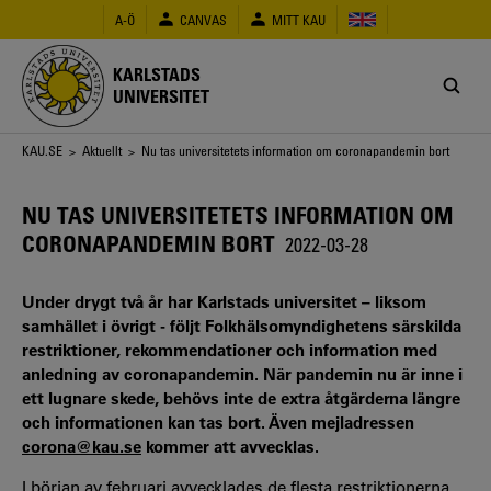
Hoppa
A-Ö
CANVAS
MITT KAU
till
huvudinnehåll
KARLSTADS
UNIVERSITET
Länkstig
KAU.SE
>
Aktuellt
> Nu tas universitetets information om coronapandemin bort
NU TAS UNIVERSITETETS INFORMATION OM
CORONAPANDEMIN BORT
2022-03-28
Under drygt två år har Karlstads universitet – liksom
samhället i övrigt - följt Folkhälsomyndighetens särskilda
restriktioner, rekommendationer och information med
anledning av coronapandemin. När pandemin nu är inne i
ett lugnare skede, behövs inte de extra åtgärderna längre
och informationen kan tas bort. Även mejladressen
corona@kau.se
kommer att avvecklas.
I början av februari avvecklades de flesta restriktionerna