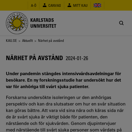
Hoppa
A-Ö
CANVAS
MITT KAU
till
huvudinnehåll
KARLSTADS
UNIVERSITET
Länkstig
KAU.SE
>
Aktuellt
> Närhet på avstånd
NÄRHET PÅ AVSTÅND
2024-01-26
Under pandemin stängdes intensivvårdsavdelningar för
besökare. En ny forskningsstudie har undersökt hur det
var för anhöriga till svårt sjuka patienter.
Forskarna undersökte isoleringen ur den anhörigas
perspektiv och kan dra slutsatser om hur en svår situation
kan göras bättre. Att vara vid sina nära och käras sida när
de är svårt sjuka är viktigt både för patienten, den
närstående och för sjukvården. Genom djupintervjuer
med närstående till svårt sjuka personer som vårdats på