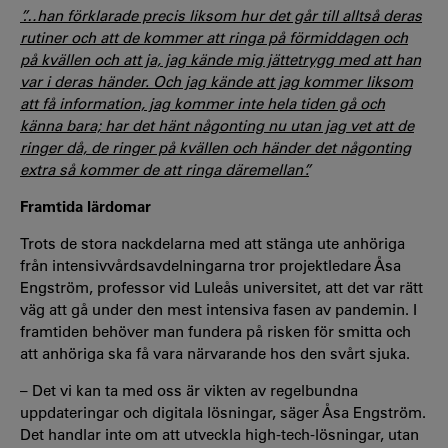
”…han förklarade precis liksom hur det går till alltså deras
rutiner och att de kommer att ringa på förmiddagen och
på kvällen och att ja, jag kände mig jättetrygg med att han
var i deras händer. Och jag kände att jag kommer liksom
att få information, jag kommer inte hela tiden gå och
känna bara; har det hänt någonting nu utan jag vet att de
ringer då, de ringer på kvällen och händer det någonting
extra så kommer de att ringa däremellan”.
Framtida lärdomar
Trots de stora nackdelarna med att stänga ute anhöriga
från intensivvårdsavdelningarna tror projektledare Åsa
Engström, professor vid Luleås universitet, att det var rätt
väg att gå under den mest intensiva fasen av pandemin. I
framtiden behöver man fundera på risken för smitta och
att anhöriga ska få vara närvarande hos den svårt sjuka.
– Det vi kan ta med oss är vikten av regelbundna
uppdateringar och digitala lösningar, säger Åsa Engström.
Det handlar inte om att utveckla high-tech-lösningar, utan