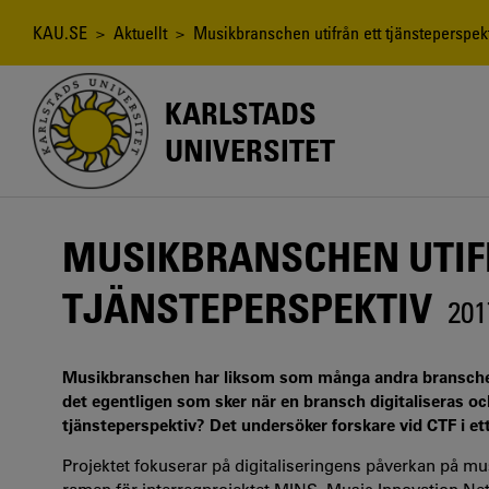
Hoppa
till
Länkstig
KAU.SE
>
Aktuellt
> Musikbranschen utifrån ett tjänsteperspek
huvudinnehåll
KARLSTADS
UNIVERSITET
MUSIKBRANSCHEN UTIF
TJÄNSTEPERSPEKTIV
201
Musikbranschen har liksom som många andra branscher fö
det egentligen som sker när en bransch digitaliseras o
tjänsteperspektiv? Det undersöker forskare vid CTF i ett
Projektet fokuserar på digitaliseringens påverkan på mu