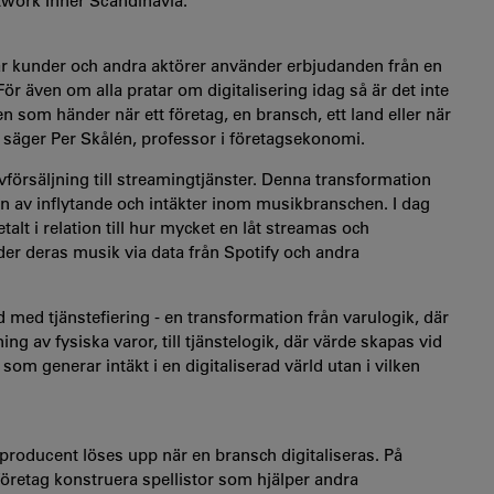
twork Inner Scandinavia.
s när kunder och andra aktörer använder erbjudanden från en
. För även om alla pratar om digitalisering idag så är det inte
en som händer när ett företag, en bransch, ett land eller när
a, säger Per Skålén, professor i företagsekonomi.
försäljning till streamingtjänster. Denna transformation
en av inflytande och intäkter inom musikbranschen. I dag
etalt i relation till hur mycket en låt streamas och
er deras musik via data från Spotify och andra
nd med tjänstefiering - en transformation från varulogik, där
ng av fysiska varor, till tjänstelogik, där värde skapas vid
m generar intäkt i en digitaliserad värld utan i vilken
roducent löses upp när en bransch digitaliseras. På
öretag konstruera spellistor som hjälper andra