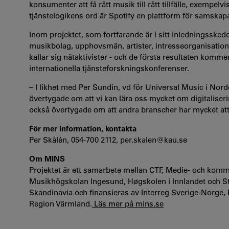
konsumenter att få rätt musik till rätt tillfälle, exempelvi
tjänstelogikens ord är Spotify en plattform för samskap
Inom projektet, som fortfarande är i sitt inledningssked
musikbolag, upphovsmän, artister, intresseorganisation
kallar sig nätaktivister - och de första resultaten kom
internationella tjänsteforskningskonferenser.
– I likhet med Per Sundin, vd för Universal Music i Norde
övertygade om att vi kan lära oss mycket om digitalise
också övertygade om att andra branscher har mycket att
För mer information, kontakta
Per Skålén, 054-700 2112, per.skalen@kau.se
Om MINS
Projektet är ett samarbete mellan CTF, Medie- och komm
Musikhögskolan Ingesund, Høgskolen i Innlandet och Stud
Skandinavia och finansieras av Interreg Sverige-Nor
Region Värmland.
Läs mer på mins.se