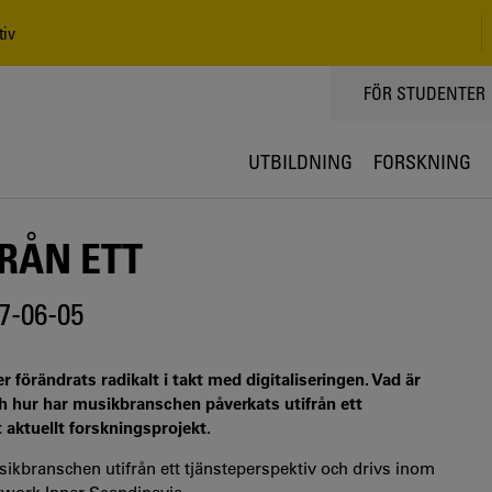
tiv
TOPPMENY
FÖR STUDENTER
UTBILDNING
FORSKNING
RÅN ETT
7-06-05
rändrats radikalt i takt med digitaliseringen. Vad är
ch hur har musikbranschen påverkats utifrån ett
 aktuellt forskningsprojekt.
sikbranschen utifrån ett tjänsteperspektiv och drivs inom