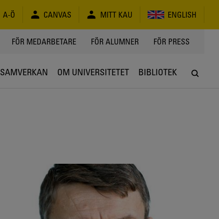
A-Ö
CANVAS
MITT KAU
ENGLISH
FÖR MEDARBETARE
FÖR ALUMNER
FÖR PRESS
SAMVERKAN
OM UNIVERSITETET
BIBLIOTEK