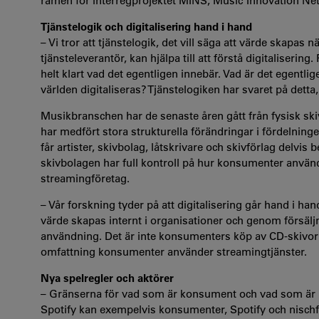
ramen för interregprojektet MINS, Music Innovation Ne
Tjänstelogik och digitalisering hand i hand
– Vi tror att tjänstelogik, det vill säga att värde skapa
tjänsteleverantör, kan hjälpa till att förstå digitalisering
helt klart vad det egentligen innebär. Vad är det egentlig
världen digitaliseras? Tjänstelogiken har svaret på dett
Musikbranschen har de senaste åren gått från fysisk skiv
har medfört stora strukturella förändringar i fördelning
får artister, skivbolag, låtskrivare och skivförlag delvis b
skivbolagen har full kontroll på hur konsumenter använd
streamingföretag.
– Vår forskning tyder på att digitalisering går hand i ha
värde skapas internt i organisationer och genom försäljni
användning. Det är inte konsumenters köp av CD-skivor so
omfattning konsumenter använder streamingtjänster.
Nya spelregler och aktörer
– Gränserna för vad som är konsument och vad som är p
Spotify kan exempelvis konsumenter, Spotify och nischf